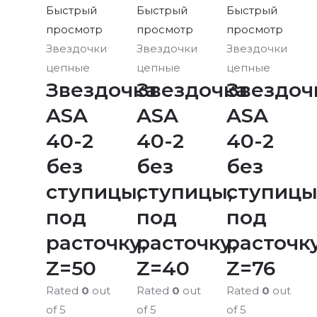
Быстрый
Быстрый
Быстрый
просмотр
просмотр
просмотр
Звездочки
Звездочки
Звездочки
цепные
цепные
цепные
Звездочка
Звездочка
Звездоч
ASA
ASA
ASA
40-2
40-2
40-2
без
без
без
ступицы,
ступицы,
ступицы
под
под
под
расточку,
расточку,
расточку
Z=50
Z=40
Z=76
Rated
0
out
Rated
0
out
Rated
0
out
of 5
of 5
of 5