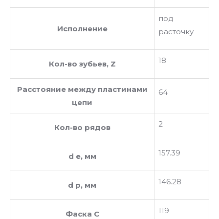
под
Исполнение
расточку
18
Кол-во зубьев, Z
Расстояние между пластинами
64
цепи
2
Кол-во рядов
157.39
d e, мм
146.28
d p, мм
119
Фаска C