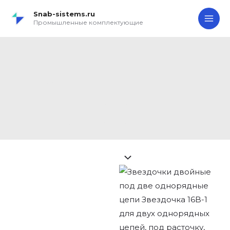
Перейти
Search...
Звездочка
MA
Snab-sistems.ru
к
16B-
Промышленные комплектующие
ME
содержимому
1
для
Звездочка 16B-1 для
двух
двух однорядных
однорядных
цепей,
цепей, под
под
расточку, Z=18
расточку,
Z=18
quantity