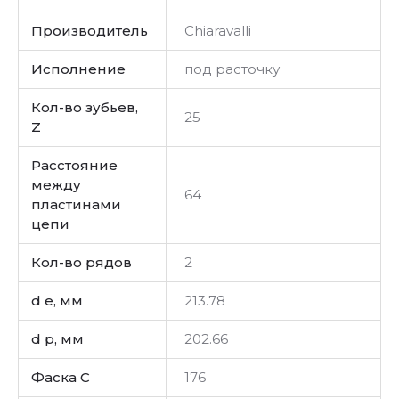
Производитель
Chiaravalli
Исполнение
под расточку
Кол-во зубьев,
25
Z
Расстояние
между
64
пластинами
цепи
Кол-во рядов
2
d e, мм
213.78
d p, мм
202.66
Фаска C
176