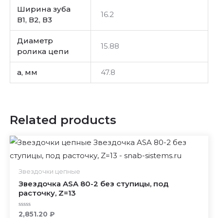
Ширина зуба
16.2
В1, В2, В3
Диаметр
15.88
ролика цепи
a, мм
47.8
Related products
Звездочки цепные
Звездочка ASA 80-2 без ступицы, под
расточку, Z=13
Rated
2,851.20
₽