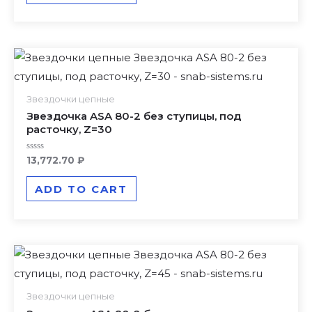
Звездочки цепные
Звездочка ASA 80-2 без ступицы, под
расточку, Z=30
Rated
13,772.70
₽
0
out
of
ADD TO CART
5
Звездочки цепные