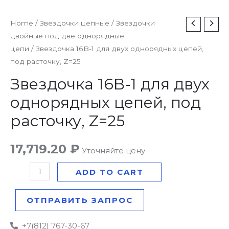
Звездочка
Home
/
Звездочки цепные
/
Звездочки
двойные под две однорядные
16B-
цепи
/ Звездочка 16B-1 для двух однорядных цепей,
1
под расточку, Z=25
для
двух
Звездочка 16B-1 для двух
однорядных
однорядных цепей, под
цепей,
расточку, Z=25
под
расточку,
17,719.20
₽
Z=25
Уточняйте цену
quantity
ADD TO CART
ОТПРАВИТЬ ЗАПРОС
+7(812) 767-30-67