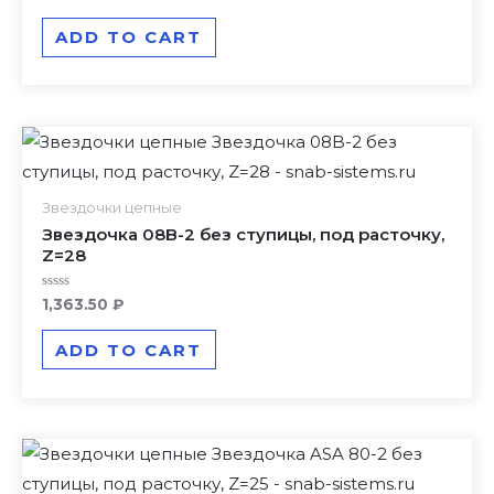
0
out
of
ADD TO CART
5
Звездочки цепные
Звездочка 08B-2 без ступицы, под расточку,
Z=28
Rated
1,363.50
₽
0
out
of
ADD TO CART
5