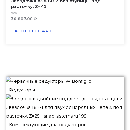
Звездочка ASA 80-2 без ступицы, под
расточку, Z=45
Rated
30,807.00
₽
0
out
of
ADD TO CART
5
Редукторы
Комплектующие для редукторов