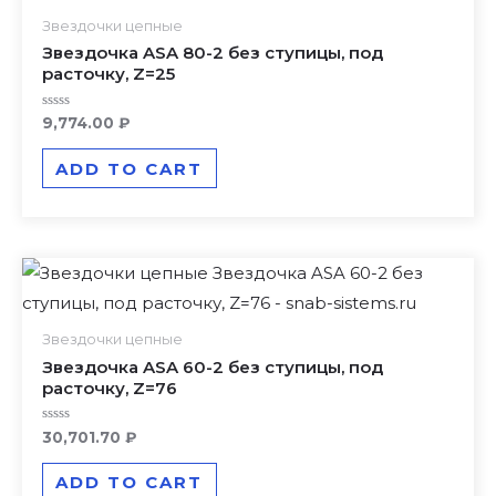
Звездочки цепные
Звездочка ASA 80-2 без ступицы, под
расточку, Z=25
Rated
9,774.00
₽
0
out
of
ADD TO CART
5
Звездочки цепные
Звездочка ASA 60-2 без ступицы, под
расточку, Z=76
Rated
30,701.70
₽
0
out
of
ADD TO CART
5