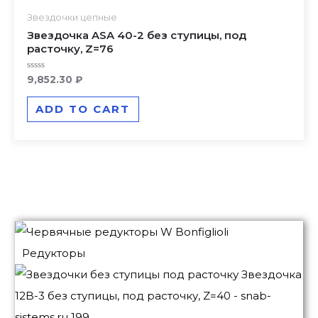
Звездочки цепные
Звездочка ASA 40-2 без ступицы, под
расточку, Z=76
Rated
9,852.30
₽
0
out
of
ADD TO CART
5
Редукторы