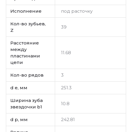
Исполнение
под расточку
Кол-во зубьев,
39
Z
Расстояние
между
11.68
пластинами
цепи
Кол-во рядов
3
d e, мм
251.3
Ширина зуба
10.8
звездочки b1
d p, мм
242.81