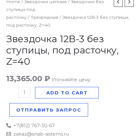
Звездочка
Home
/
Звездочки цепные
/
Звездочки без
ступицы под
12B-
расточку
/
Трехрядные
/ Звездочка 12B-3 без ступицы,
3
под расточку, Z=40
без
ступицы,
Звездочка 12B-3 без
под
ступицы, под расточку,
расточку,
Z=40
Z=40
quantity
13,365.00
₽
Уточняйте цену
ADD TO CART
ОТПРАВИТЬ ЗАПРОС
+7(812) 767-30-67
zakaz@snab-sistems.ru