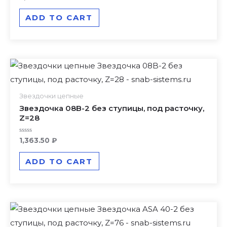
0
out
of
ADD TO CART
5
Звездочки цепные
Звездочка 08B-2 без ступицы, под расточку,
Z=28
Rated
1,363.50
₽
0
out
of
ADD TO CART
5