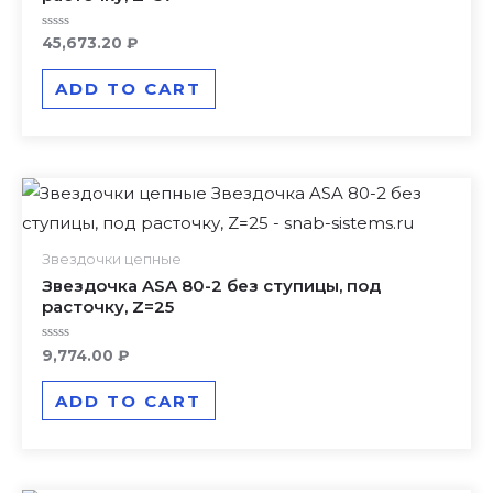
Rated
45,673.20
₽
0
out
of
ADD TO CART
5
Звездочки цепные
Звездочка ASA 80-2 без ступицы, под
расточку, Z=25
Rated
9,774.00
₽
0
out
of
ADD TO CART
5