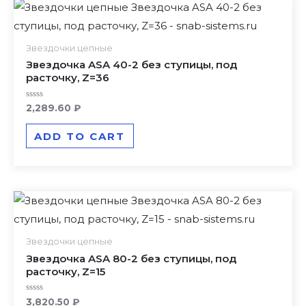
Звездочки цепные
Звездочка ASA 40-2 без ступицы, под
расточку, Z=36
Rated
2,289.60
₽
0
out
of
ADD TO CART
5
Звездочки цепные
Звездочка ASA 80-2 без ступицы, под
расточку, Z=15
Rated
3,820.50
₽