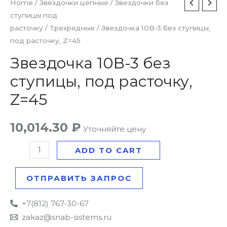
Звездочка
Home
/
Звездочки цепные
/
Звездочки без
ступицы под
10B-
расточку
/
Трехрядные
/ Звездочка 10B-3 без ступицы,
3
под расточку, Z=45
без
ступицы,
Звездочка 10B-3 без
под
ступицы, под расточку,
расточку,
Z=45
Z=45
quantity
10,014.30
₽
Уточняйте цену
ADD TO CART
ОТПРАВИТЬ ЗАПРОС
+7(812) 767-30-67
zakaz@snab-sistems.ru