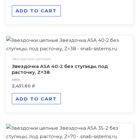
0
out
of
ADD TO CART
5
Звездочки цепные
Звездочка ASA 40-2 без ступицы, под
расточку, Z=38
Rated
2,451.60
₽
0
out
of
ADD TO CART
5