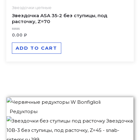
Звездочки цепные
Звездочка ASA 35-2 без ступицы, под
расточку, Z=70
Rated
0.00
₽
0
out
of
ADD TO CART
5
Редукторы