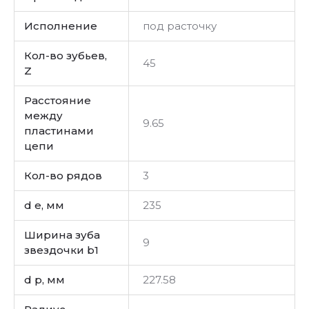
Исполнение
под расточку
Кол-во зубьев,
45
Z
Расстояние
между
9.65
пластинами
цепи
Кол-во рядов
3
d e, мм
235
Ширина зуба
9
звездочки b1
d p, мм
227.58