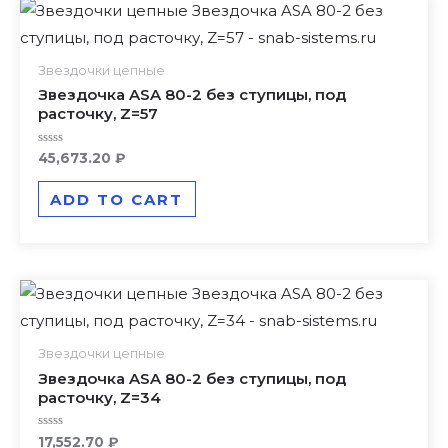
Звездочки цепные
Звездочка ASA 80-2 без ступицы, под
расточку, Z=57
Rated
45,673.20
₽
0
out
of
ADD TO CART
5
Звездочки цепные
Звездочка ASA 80-2 без ступицы, под
расточку, Z=34
Rated
17,552.70
₽