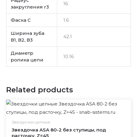
Радиус
16
закругления r3
Фаска C
1.6
Ширина зуба
42.1
В1, В2, В3
Диаметр
10.16
ролика цепи
Related products
Звездочки цепные
Звездочка ASA 80-2 без ступицы, под
расточку, Z=45