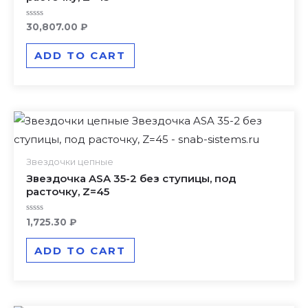
Rated
30,807.00
₽
0
out
of
ADD TO CART
5
Звездочки цепные
Звездочка ASA 35-2 без ступицы, под
расточку, Z=45
Rated
1,725.30
₽
0
out
of
ADD TO CART
5