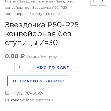
Звездочка
Home
/
Звездочки цепные
/
Звездочки
конвейерные
/ Звездочка P50-R25
P50-
конвейерная без ступицы Z=30
R25
конвейерная
Звездочка P50-R25
без
конвейерная без
ступицы
ступицы Z=30
Z=30
quantity
0.00
₽
Уточняйте цену
ADD TO CART
ОТПРАВИТЬ ЗАПРОС
+7(812) 767-30-67
zakaz@snab-sistems.ru