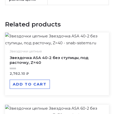
Related products
Звездочки цепные
Звездочка ASA 40-2 без ступицы, под
расточку, Z=40
Rated
2,762.10
₽
0
out
of
ADD TO CART
5