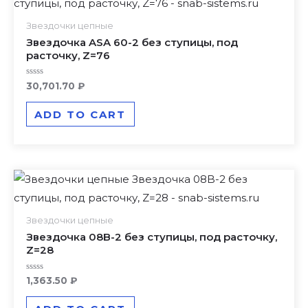
Звездочки цепные
Звездочка ASA 60-2 без ступицы, под
расточку, Z=76
Rated
30,701.70
₽
0
out
of
ADD TO CART
5
Звездочки цепные
Звездочка 08B-2 без ступицы, под расточку,
Z=28
Rated
1,363.50
₽
0
out
of