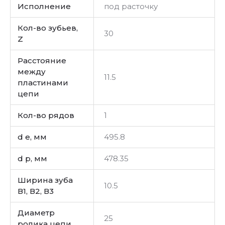
Исполнение
под расточку
Кол-во зубьев,
30
Z
Расстояние
между
11.5
пластинами
цепи
Кол-во рядов
1
d e, мм
495.8
d p, мм
478.35
Ширина зуба
10.5
В1, В2, В3
Диаметр
25
ролика цепи