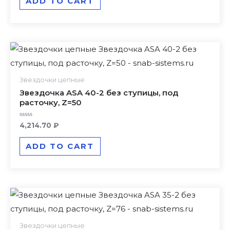
ADD TO CART
5
Звездочки цепные
Звездочка ASA 40-2 без ступицы, под
расточку, Z=50
Rated
4,214.70
₽
0
out
of
ADD TO CART
5
Звездочки цепные