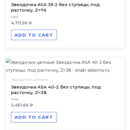
Звездочка ASA 35-2 без ступицы, под
расточку, Z=76
Rated
4,711.50
₽
0
out
of
ADD TO CART
5
Звездочки цепные
Звездочка ASA 40-2 без ступицы, под
расточку, Z=38
Rated
2,451.60
₽
0
out
of
ADD TO CART
5