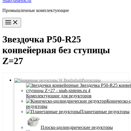
Snab-sistems.ru
Промышленные комплектующие
Main
Menu
Звездочка P50-R25
конвейерная без ступицы
Z=27
Редукторы
Комплектующие для редукторов
Коническо-
редукторы
Планетарные редукторы
Плоско-цилиндрические редукторы