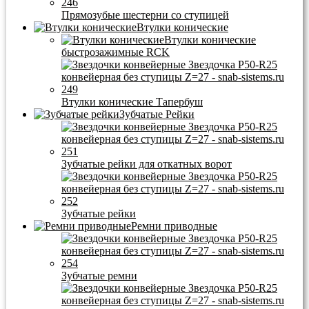
Прямозубые шестерни со ступицей
Втулки конические
Втулки конические
быстрозажимные RCK
Втулки конические Тапербуш
Зубчатые Рейки
Зубчатые рейки для откатных ворот
Зубчатые рейки
Ремни приводные
Зубчатые ремни