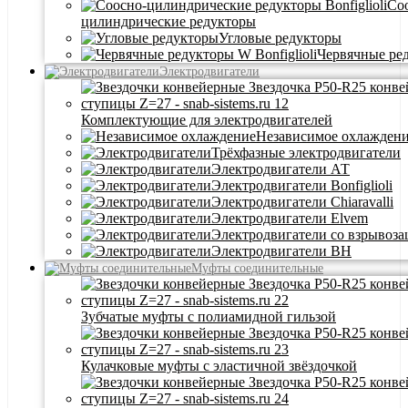
Со
цилиндрические редукторы
Угловые редукторы
Червячные ре
Электродвигатели
Комплектующие для электродвигателей
Независимое охлажден
Трёхфазные электродвигатели
Электродвигатели АТ
Электродвигатели Bonfiglioli
Электродвигатели Chiaravalli
Электродвигатели Elvem
Электродвигатели со взрывоз
Электродвигатели BH
Муфты соединительные
Зубчатые муфты с полиамидной гильзой
Кулачковые муфты с эластичной звёздочкой