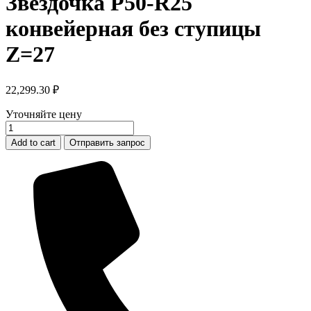
Звездочка P50-R25
конвейерная без ступицы
Z=27
22,299.30
₽
Уточняйте цену
Звездочка
P50-
Add to cart
Отправить запрос
R25
конвейерная
без
ступицы
Z=27
quantity