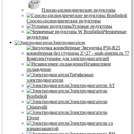
Плоско-цилиндрические редукторы
Соосно-цилиндрические редукторы
Угловые редукторы
Червячные
редукторы
Электродвигатели
Комплектующие для электродвигателей
Независимое
охлаждение
Трёхфазные
электродвигатели
Электродвигатели АТ
Электродвигатели
Bonfiglioli
Электродвигатели
Chiaravalli
Электродвигатели
Elvem
Электродвигатели со
взрывозащитой
Электродвигатели BH