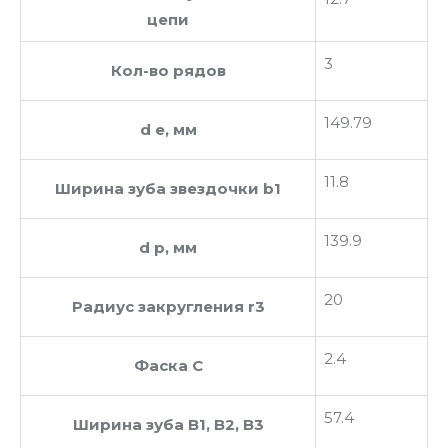
цепи
3
Кол-во рядов
149.79
d e, мм
11.8
Ширина зуба звездочки b1
139.9
d p, мм
20
Радиус закругления r3
2.4
Фаска C
57.4
Ширина зуба В1, В2, В3