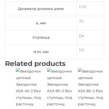
11.91
Диаметр ролика цепи
70
a, мм
Да
Ступица
110
d m, мм
Related products