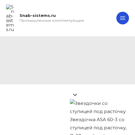
Перейти
Search...
Звездочка
MA
к
ASA
Snab-sistems.ru
ME
содержимому
60-
Промышленные комплектующие
3
со
ступицей
Звездочка ASA 60-3
под
со ступицей под
расточку,
расточку, Z=23
Z=23
quantity