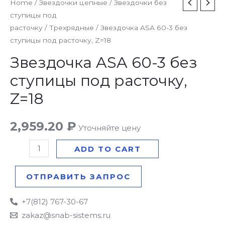
Звездочка
Home
/
Звездочки цепные
/
Звездочки без
ступицы под
ASA
расточку
/
Трехрядные
/ Звездочка ASA 60-3 без
60-
ступицы под расточку, Z=18
3
без
Звездочка ASA 60-3 без
ступицы
ступицы под расточку,
под
Z=18
расточку,
Z=18
2,959.20
₽
quantity
Уточняйте цену
ADD TO CART
ОТПРАВИТЬ ЗАПРОС
+7(812) 767-30-67
zakaz@snab-sistems.ru