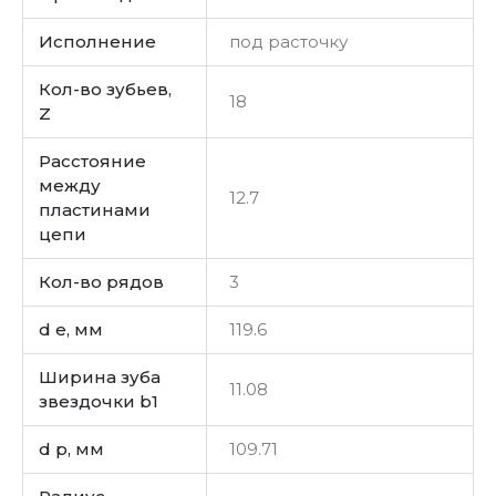
Исполнение
под расточку
Кол-во зубьев,
18
Z
Расстояние
между
12.7
пластинами
цепи
Кол-во рядов
3
d e, мм
119.6
Ширина зуба
11.08
звездочки b1
d p, мм
109.71