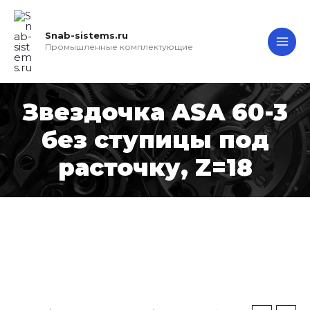
Перейти
MAI
к
Snab-sistems.ru
ME
содержимому
Промышленные комплектующие
Звездочка ASA 60-3
без ступицы под
расточку, Z=18