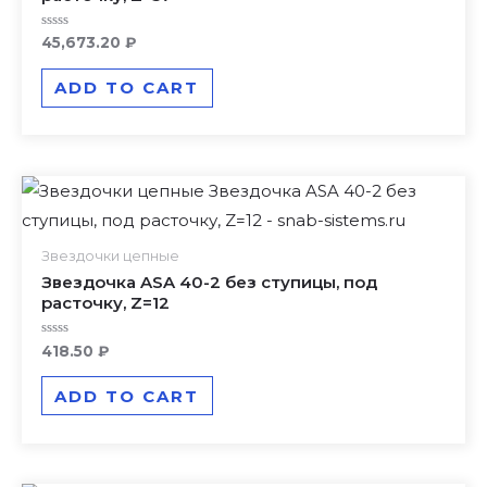
Rated
45,673.20
₽
0
out
of
ADD TO CART
5
Звездочки цепные
Звездочка ASA 40-2 без ступицы, под
расточку, Z=12
Rated
418.50
₽
0
out
of
ADD TO CART
5