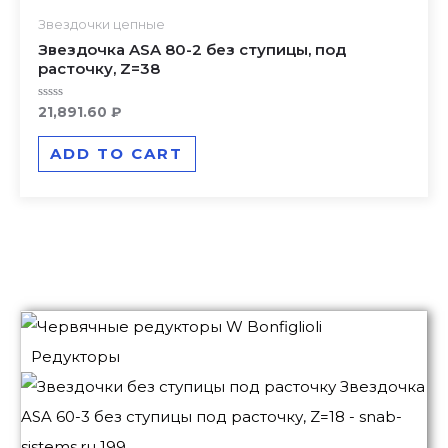
Звездочки цепные
Звездочка ASA 80-2 без ступицы, под
расточку, Z=38
Rated
21,891.60
₽
0
out
of
ADD TO CART
5
Редукторы