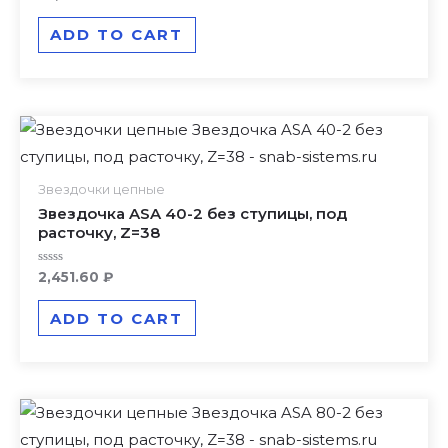
0
out
of
ADD TO CART
5
Звездочки цепные
Звездочка ASA 40-2 без ступицы, под
расточку, Z=38
Rated
2,451.60
₽
0
out
of
ADD TO CART
5