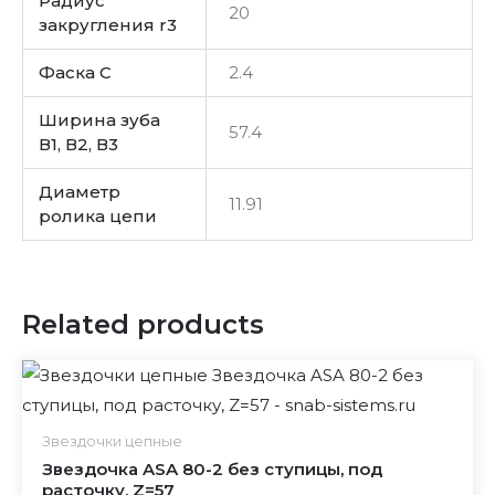
Радиус
20
закругления r3
Фаска C
2.4
Ширина зуба
57.4
В1, В2, В3
Диаметр
11.91
ролика цепи
Related products
Звездочки цепные
Звездочка ASA 80-2 без ступицы, под
расточку, Z=57