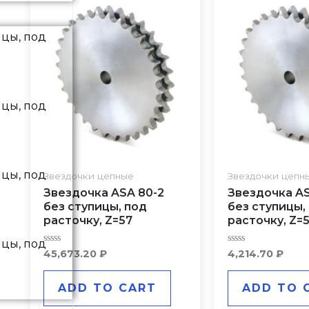
Звездочки цепные
Звездочки цепн
Звездочка ASA 80-2
Звездочка AS
без ступицы, под
без ступицы,
расточку, Z=57
расточку, Z=
Rated
Rated
45,673.20
₽
4,214.70
₽
0
0
out
out
of
of
ADD TO CART
ADD TO 
5
5