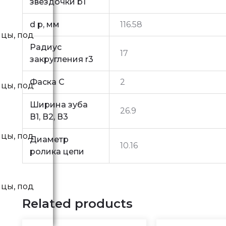
звездочки b1
d p, мм
116.58
Радиус
17
закругления r3
Фаска C
2
Ширина зуба
26.9
В1, В2, В3
Диаметр
10.16
ролика цепи
Related products