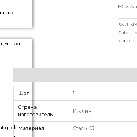
zaka
ячные
SKU:
5f
Categor
расточк
Additional information
Шаг
1
Страна
Италия
изготовитель
iglioli
Материал
Сталь 45