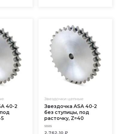
ые
Звездочки цепные
A 40-2
Звездочка ASA 40-2
 под
без ступицы, под
45
расточку, Z=40
Rated
2,762.10
₽