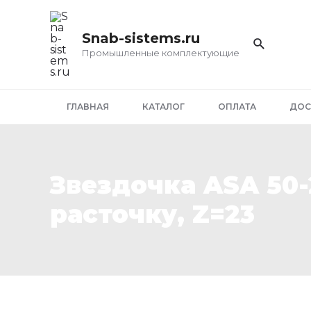
Перейти
к
Snab-sistems.ru
содержимому
Промышленные комплектующие
ГЛАВНАЯ
КАТАЛОГ
ОПЛАТА
ДОС
Звездочка ASA 50-
расточку, Z=23