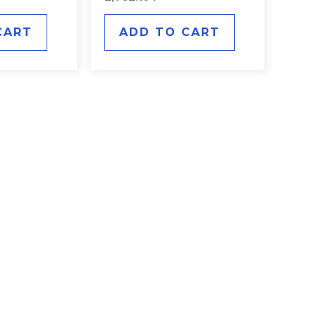
0
out
of
CART
ADD TO CART
5