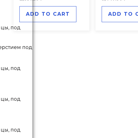
0
0
out
out
of
of
ADD TO CART
ADD TO 
5
5
верстием под