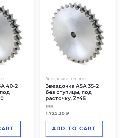
ые
Звездочки цепные
A 40-2
Звездочка ASA 35-2
 под
без ступицы, под
50
расточку, Z=45
Rated
1,725.30
₽
0
out
of
CART
ADD TO CART
5