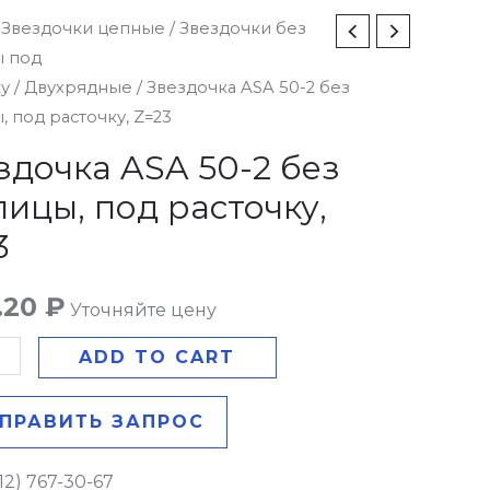
чка
/
Звездочки цепные
/
Звездочки без
ы под
ку
/
Двухрядные
/ Звездочка ASA 50-2 без
, под расточку, Z=23
здочка ASA 50-2 без
ы,
пицы, под расточку,
3
у,
1.20
₽
Уточняйте цену
y
ADD TO CART
ПРАВИТЬ ЗАПРОС
12) 767-30-67