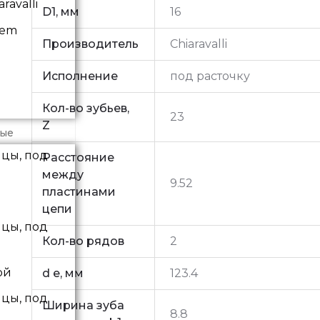
ravalli
D1, мм
16
vem
Производитель
Chiaravalli
Исполнение
под расточку
Кол-во зубьев,
23
Z
ные
Расстояние
между
9.52
пластинами
цепи
Кол-во рядов
2
ой
d e, мм
123.4
Ширина зуба
8.8