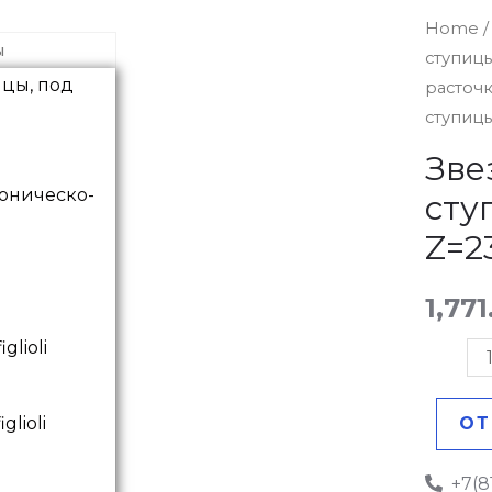
Звездо
Home
ы
ступиц
ASA
расточ
50-
ступицы
2
без
Зве
ступиц
оническо-
сту
под
Z=2
расточк
Z=23
1,77
quantit
ОТ
+7(8