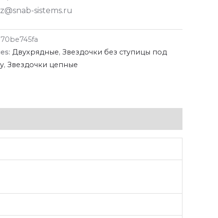
z@snab-sistems.ru
870be745fa
ies:
Двухрядные
,
Звездочки без ступицы под
у
,
Звездочки цепные