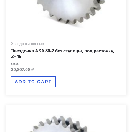
Звездочки цепные
Звездочка ASA 80-2 без ступицы, под расточку,
Z=45
Rated
30,807.00
₽
0
out
of
ADD TO CART
5