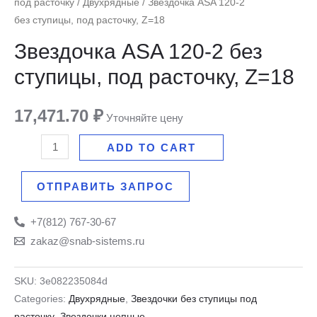
под расточку
/
Двухрядные
/ Звездочка ASA 120-2
ASA
без ступицы, под расточку, Z=18
120-
2
Звездочка ASA 120-2 без
без
ступицы, под расточку, Z=18
ступицы,
под
17,471.70
₽
Уточняйте цену
расточку,
Z=18
ADD TO CART
quantity
ОТПРАВИТЬ ЗАПРОС
+7(812) 767-30-67
zakaz@snab-sistems.ru
SKU:
3e082235084d
Categories:
Двухрядные
,
Звездочки без ступицы под
расточку
,
Звездочки цепные