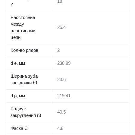
18
Z
Расстояние
между
25.4
пластинами
цепи
Кол-во рядов
2
d e, мм
238.89
Ширина зуба
23.6
звездочки b1
d p, мм
219.41
Радиус
40.5
закругления r3
Фаска C
4.8