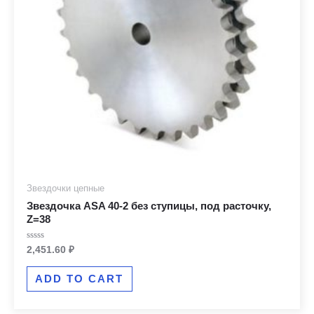
Звездочки цепные
Звездочка ASA 40-2 без ступицы, под расточку,
Z=38
Rated
2,451.60
₽
0
out
of
ADD TO CART
5