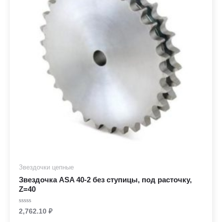
Звездочки цепные
Звездочка ASA 40-2 без ступицы, под расточку,
Z=40
Rated
2,762.10
₽
0
out