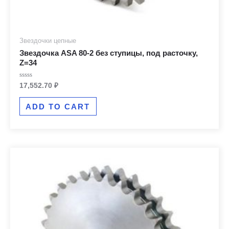
Звездочки цепные
Звездочка ASA 80-2 без ступицы, под расточку,
Z=34
Rated
17,552.70
₽
0
out
of
ADD TO CART
5