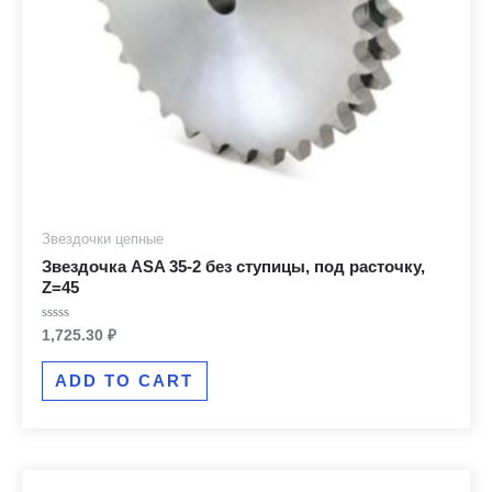
Звездочки цепные
Звездочка ASA 35-2 без ступицы, под расточку,
Z=45
Rated
1,725.30
₽
0
out
of
ADD TO CART
5