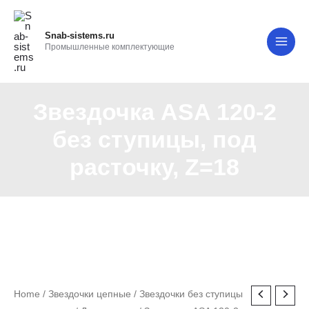
Перейти
MAI
к
Snab-sistems.ru
ME
содержимому
Промышленные комплектующие
Звездочка ASA 120-2
без ступицы, под
расточку, Z=18
Звездочка
Home
/
Звездочки цепные
/
Звездочки без ступицы