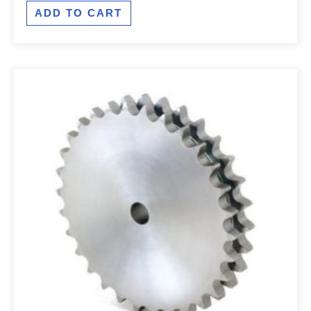
of
ADD TO CART
5