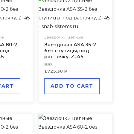
ые
Звездочки цепные
A 80-2
Звездочка ASA 35-2
 под
без ступицы, под
45
расточку, Z=45
Rated
1,725.30
₽
0
out
of
CART
ADD TO CART
5