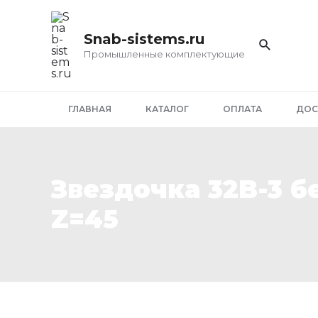
Перейти
к
Snab-sistems.ru
содержимому
Промышленные комплектующие
ГЛАВНАЯ
КАТАЛОГ
ОПЛАТА
ДОС
Звездочка 32B-3 б
Z=45