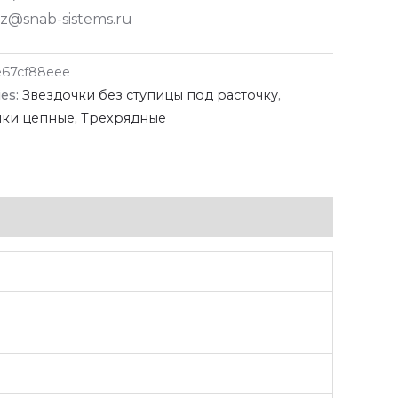
z@snab-sistems.ru
e67cf88eee
ies:
Звездочки без ступицы под расточку
,
чки цепные
,
Трехрядные