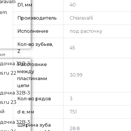
ravalli
D1, мм
40
vem
Производитель
Chiaravalli
Исполнение
под расточку
Кол-во зубьев,
45
Z
ные
Расстояние
между
30.99
пластинами
цепи
Кол-во рядов
3
ой
d e, мм
751
Ширина зуба
28.8