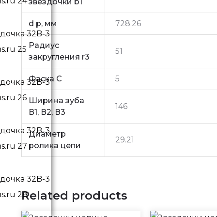
звездочки b1
d p, мм
728.26
Радиус
51
закругления r3
Фаска C
5
Ширина зуба
146
В1, В2, В3
Диаметр
29.21
ролика цепи
Related products