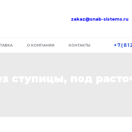
zakaz@snab-sistems.ru
+7(81
ТАВКА
О КОМПАНИИ
КОНТАКТЫ
ез ступицы, под расто