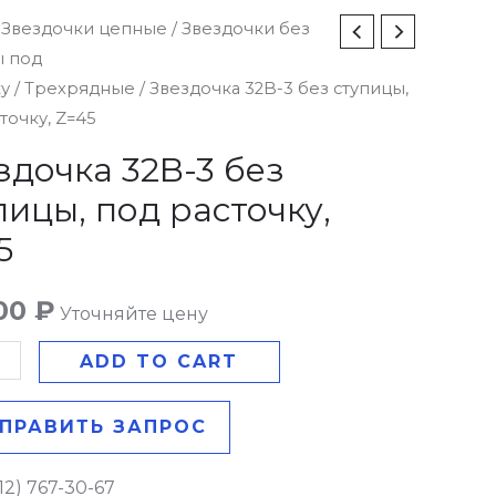
чка
/
Звездочки цепные
/
Звездочки без
ы под
ку
/
Трехрядные
/ Звездочка 32B-3 без ступицы,
точку, Z=45
ы,
здочка 32B-3 без
пицы, под расточку,
у,
5
y
.00
₽
Уточняйте цену
ADD TO CART
ПРАВИТЬ ЗАПРОС
12) 767-30-67