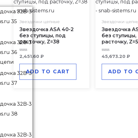
Звездочки цепные
Звездочки цепн
Звездочка ASA 40-2
Звездочка AS
без ступицы, под
без ступицы,
расточку, Z=38
расточку, Z=
Rated
Rated
2,451.60
₽
45,673.20
₽
0
0
 цепи
out
out
of
of
ADD TO CART
ADD TO 
5
5