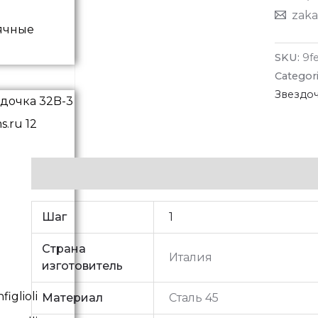
zaka
ячные
SKU:
9f
Categor
Звездо
Additional information
Шаг
1
Страна
Италия
изготовитель
iglioli
Материал
Сталь 45