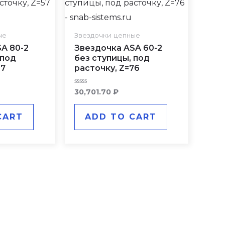
ые
Звездочки цепные
A 80-2
Звездочка ASA 60-2
 под
без ступицы, под
57
расточку, Z=76
Rated
30,701.70
₽
0
out
of
CART
ADD TO CART
5