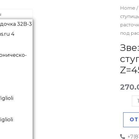
Звездо
Home
ы
ступиц
32B-
расточ
3
под рас
без
ступиц
Зве
под
оническо-
сту
расточк
Z=4
Z=45
quantit
270
ОТ
+7(8