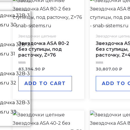
Звездочки цепные
Звездочки цепн
Звездочка ASA 80-2
Звездочка AS
без ступицы, под
без ступицы,
расточку, Z=76
расточку, Z=
Rated
Rated
83,394.90
₽
30,807.00
₽
0
0
out
out
of
of
ADD TO CART
ADD TO 
5
5