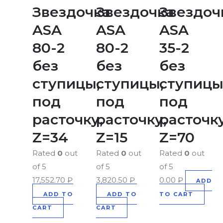
Звездочка
Звездочка
Звездоч
ASA
ASA
ASA
80-2
80-2
35-2
без
без
без
ступицы,
ступицы,
ступицы
под
под
под
расточку,
расточку,
расточку
Z=34
Z=15
Z=70
Rated
0
out
Rated
0
out
Rated
0
out
of 5
of 5
of 5
17,552.70
₽
3,820.50
₽
0.00
₽
ADD
ADD TO
ADD TO
TO CART
CART
CART