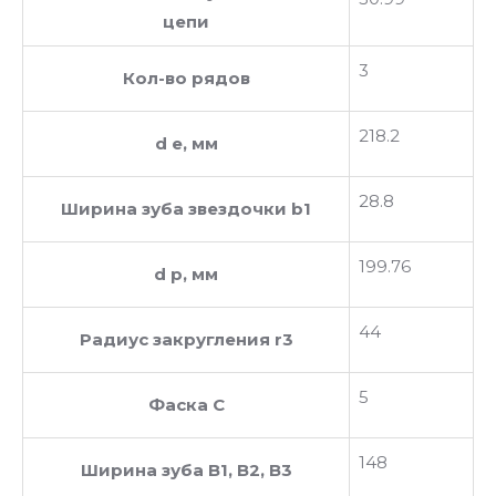
цепи
3
Кол-во рядов
218.2
d e, мм
28.8
Ширина зуба звездочки b1
199.76
d p, мм
44
Радиус закругления r3
5
Фаска C
148
Ширина зуба В1, В2, В3