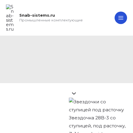
Перейти
Search...
Звездочка
MA
к
28B-
Snab-sistems.ru
ME
содержимому
3
Промышленные комплектующие
со
ступицей,
под
Звездочка 28B-3 со
расточку,
ступицей, под
Z=14
расточку, Z=14
quantity