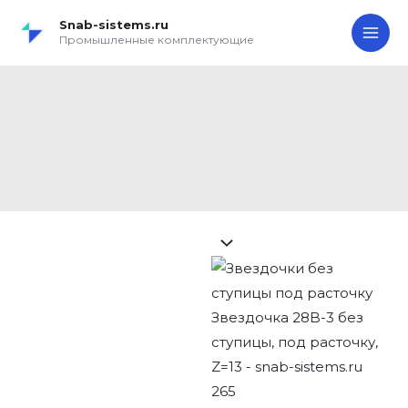
Перейти
Search...
Звездочка
MA
Snab-sistems.ru
к
28B-
Промышленные комплектующие
ME
содержимому
3
без
Звездочка 28B-3 без
ступицы,
ступицы, под
под
расточку,
расточку, Z=13
Z=13
quantity