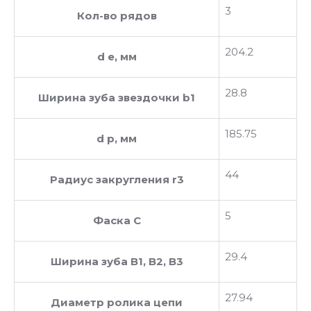
3
Кол-во рядов
204.2
d e, мм
28.8
Ширина зуба звездочки b1
185.75
d p, мм
44
Радиус закругления r3
5
Фаска C
29.4
Ширина зуба В1, В2, В3
27.94
Диаметр ролика цепи