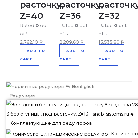
расточку,
расточку,
расточку
Z=40
Z=36
Z=32
Rated
0
out
Rated
0
out
Rated
0
out
of 5
of 5
of 5
2,762.10
₽
2,289.60
₽
15,535.80
₽
ADD TO
ADD TO
ADD TO
CART
CART
CART
Редукторы
Комплектующие для редукторов
Коническо