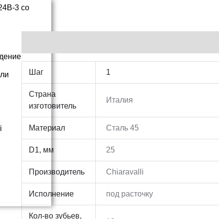
Additional information
дение
Шаг
1
ели
Страна
Италия
изготовитель
Материал
Сталь 45
i
D1, мм
25
Производитель
Chiaravalli
Исполнение
под расточку
Кол-во зубьев,