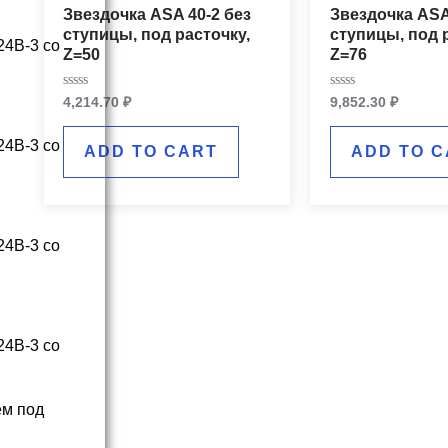
Звездочка ASA 40-2 без
Звездочка ASA
ступицы, под расточку,
ступицы, под 
Z=50
Z=76
Rated
Rated
4,214.70
₽
9,852.30
₽
0
0
out
out
of
of
ADD TO CART
ADD TO C
5
5
ем под