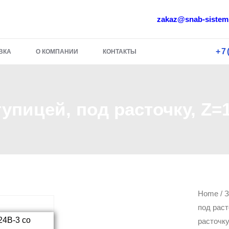
zakaz@snab-sistem
+7
ВКА
О КОМПАНИИ
КОНТАКТЫ
тупицей, под расточку, Z=
Звездоч
Home
/
З
под раст
24B-
расточку
3