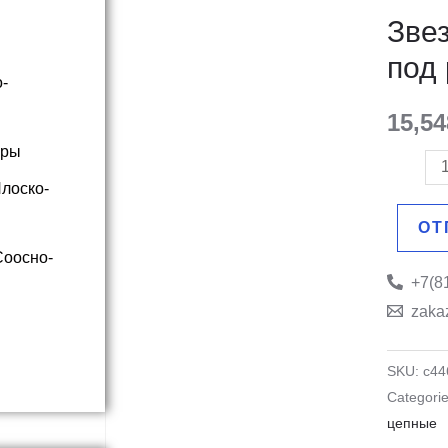
со
Звез
ступице
под 
под
-
расточку
15,5
Z=13
оры
quantity
лоско-
ОТ
Соосно-
+7(8
zaka
SKU:
c44
Categori
цепные