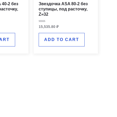
 40-2 без
Звездочка ASA 80-2 без
расточку,
ступицы, под расточку,
Z=32
Rated
15,535.80
₽
0
out
of
ART
ADD TO CART
5