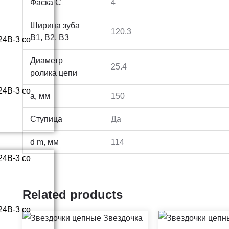
Фаска C
4
Ширина зуба
120.3
В1, В2, В3
Диаметр
25.4
ролика цепи
a, мм
150
Ступица
Да
d m, мм
114
Related products