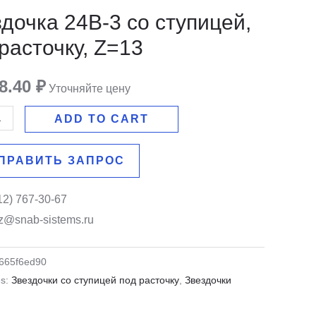
дочка 24B-3 со ступицей,
й,
расточку, Z=13
,
48.40
₽
Уточняйте цену
ADD TO CART
ПРАВИТЬ ЗАПРОС
12) 767-30-67
z@snab-sistems.ru
665f6ed90
es:
Звездочки со ступицей под расточку
,
Звездочки