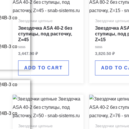
Звездочки цепные
Звездочки цепны
Звездочка ASA 40-2 без
Звездочка ASA
ступицы, под расточку,
ступицы, под 
Z=45
Z=15
Rated
Rated
3,447.90
₽
3,820.50
₽
0
0
out
out
of
of
ADD TO CART
ADD TO C
5
5
Звездочки цепные
Звездочки цепны