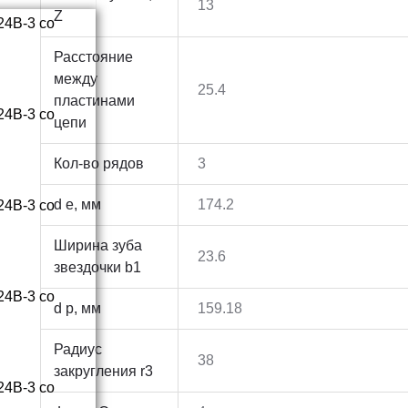
13
Z
Расстояние
между
25.4
пластинами
цепи
Кол-во рядов
3
d e, мм
174.2
Ширина зуба
23.6
звездочки b1
d p, мм
159.18
Радиус
38
закругления r3