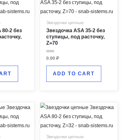
е
Звездочки цепные
 80-2 без
Звездочка ASA 35-2 без
расточку,
ступицы, под расточку,
Z=70
Rated
0.00
₽
0
out
of
ART
ADD TO CART
5
е
Звездочки цепные