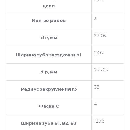
цепи
3
Кол-во рядов
270.6
d e, мм
23.6
Ширина зуба звездочки b1
255.65
d p, мм
38
Радиус закругления r3
4
Фаска C
120.3
Ширина зуба В1, В2, В3