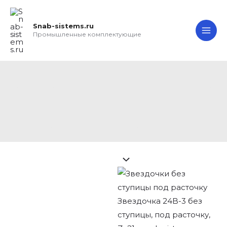
Перейти
Search...
Звездочка
MA
к
24B-
Snab-sistems.ru
ME
содержимому
3
Промышленные комплектующие
без
ступицы,
под
Звездочка 24B-3 без
расточку,
ступицы, под
Z=21
расточку, Z=21
quantity