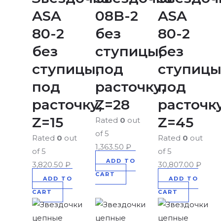
ASA
08B-2
ASA
80-2
без
80-2
без
ступицы,
без
ступицы,
под
ступицы
под
расточку,
под
расточку,
Z=28
расточку
Z=15
Z=45
Rated
0
out
of 5
Rated
0
out
Rated
0
out
1,363.50
₽
of 5
of 5
ADD TO
3,820.50
₽
30,807.00
₽
CART
ADD TO
ADD TO
CART
CART