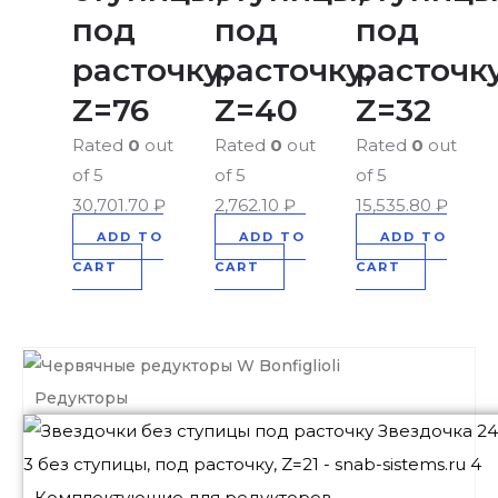
под
под
под
расточку,
расточку,
расточку
Z=76
Z=40
Z=32
Rated
0
out
Rated
0
out
Rated
0
out
of 5
of 5
of 5
30,701.70
₽
2,762.10
₽
15,535.80
₽
ADD TO
ADD TO
ADD TO
CART
CART
CART
Редукторы
Комплектующие для редукторов