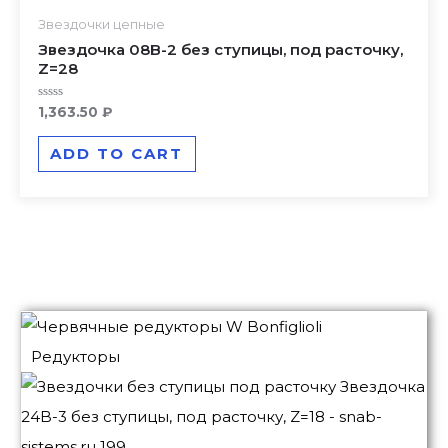
Звездочки цепные
Звездочка 08B-2 без ступицы, под расточку,
Z=28
Rated
1,363.50
₽
0
out
of
ADD TO CART
5
Редукторы