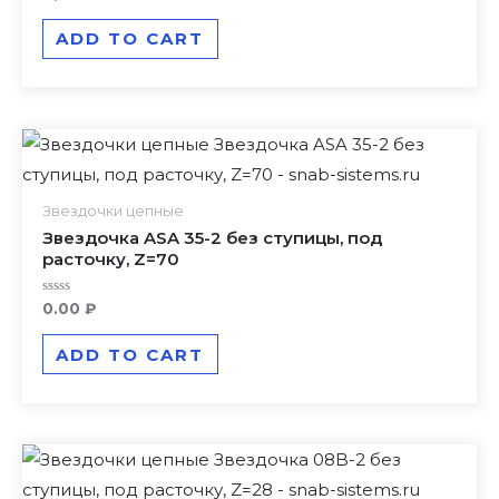
0
out
of
ADD TO CART
5
Звездочки цепные
Звездочка ASA 35-2 без ступицы, под
расточку, Z=70
Rated
0.00
₽
0
out
of
ADD TO CART
5