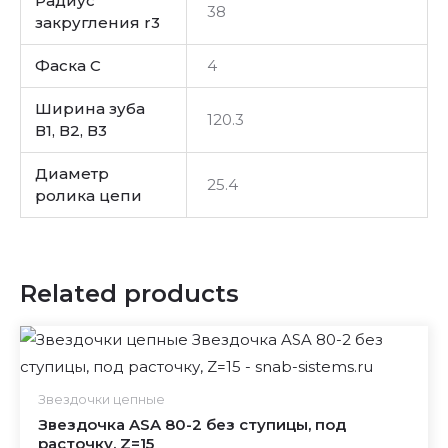
Радиус
38
закругления r3
Фаска C
4
Ширина зуба
120.3
В1, В2, В3
Диаметр
25.4
ролика цепи
Related products
Звездочки цепные
Звездочка ASA 80-2 без ступицы, под
расточку, Z=15