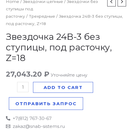
Звездочка
Home
/
Звездочки цепные
/
Звездочки без
ступицы под
24B-
расточку
/
Трехрядные
/ Звездочка 24B-3 без ступицы,
3
под расточку, Z=18
без
ступицы,
Звездочка 24B-3 без
под
ступицы, под расточку,
расточку,
Z=18
Z=18
quantity
27,043.20
₽
Уточняйте цену
ADD TO CART
ОТПРАВИТЬ ЗАПРОС
+7(812) 767-30-67
zakaz@snab-sistems.ru