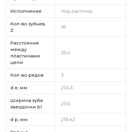
Исполнение
под расточку
Кол-во зубьев,
18
Z
Расстояние
между
25.4
пластинами
цепи
Кол-во рядов
3
d e, мм
234.3
Ширина зуба
23.6
звездочки b1
d p, мм
219.42