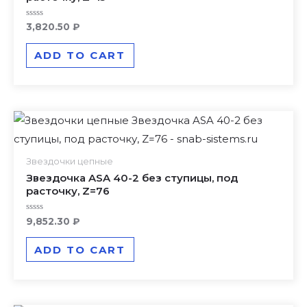
Rated
3,820.50
₽
0
out
of
ADD TO CART
5
Звездочки цепные
Звездочка ASA 40-2 без ступицы, под
расточку, Z=76
Rated
9,852.30
₽
0
out
of
ADD TO CART
5