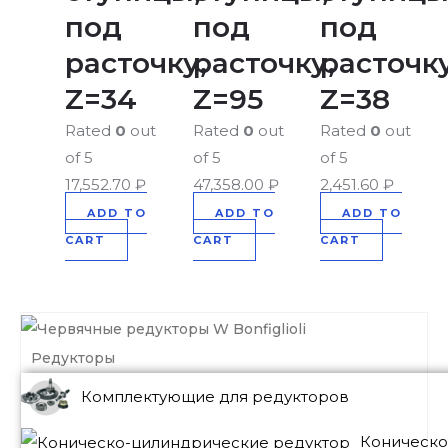
под
под
под
расточку,
расточку,
расточку
Z=34
Z=95
Z=38
Rated
0
out
Rated
0
out
Rated
0
out
of 5
of 5
of 5
17,552.70
₽
47,358.00
₽
2,451.60
₽
ADD TO
ADD TO
ADD TO
CART
CART
CART
Редукторы
Комплектующие для редукторов
Коническо