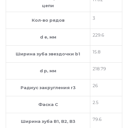
цепи
3
Кол-во рядов
229.6
d e, мм
15.8
Ширина зуба звездочки b1
218.79
d p, мм
26
Радиус закругления r3
2.5
Фаска C
79.6
Ширина зуба В1, В2, В3