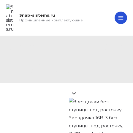
Перейти
Search...
Звездочка
MA
к
16B-
Snab-sistems.ru
ME
содержимому
3
Промышленные комплектующие
без
ступицы,
под
Звездочка 16B-3 без
расточку,
ступицы, под
Z=27
расточку, Z=27
quantity