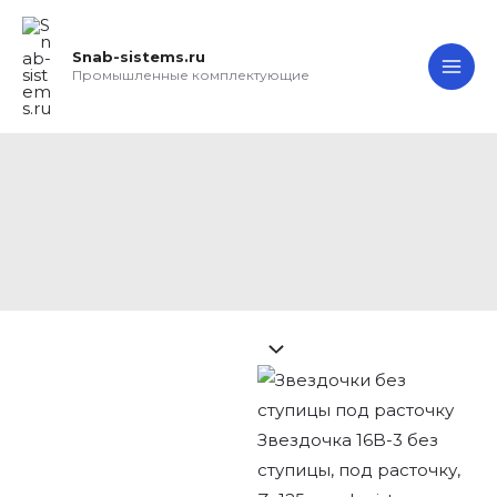
Перейти
Search...
Звездочка
MA
к
16B-
Snab-sistems.ru
ME
содержимому
3
Промышленные комплектующие
без
ступицы,
под
Звездочка 16B-3 без
расточку,
ступицы, под
Z=125
расточку, Z=125
quantity