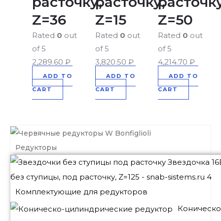
расточку,
расточку,
расточку
Z=36
Z=15
Z=50
Rated
0
out
Rated
0
out
Rated
0
out
of 5
of 5
of 5
2,289.60
₽
3,820.50
₽
4,214.70
₽
ADD TO
ADD TO
ADD TO
CART
CART
CART
Редукторы
Комплектующие для редукторов
Коническо