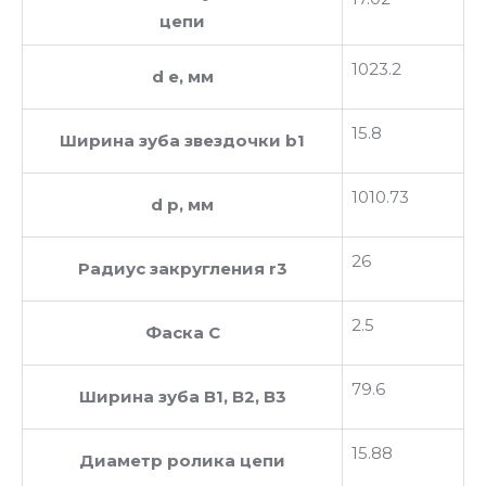
цепи
1023.2
d e, мм
15.8
Ширина зуба звездочки b1
1010.73
d p, мм
26
Радиус закругления r3
2.5
Фаска C
79.6
Ширина зуба В1, В2, В3
15.88
Диаметр ролика цепи