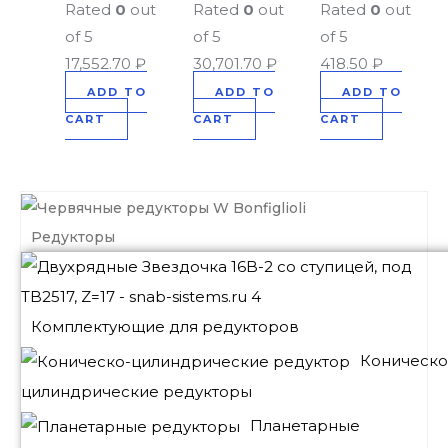
Rated
0
out
Rated
0
out
Rated
0
out
of 5
of 5
of 5
17,552.70
₽
30,701.70
₽
418.50
₽
ADD TO
ADD TO
ADD TO
CART
CART
CART
Редукторы
Комплектующие для редукторов
Коническо
цилиндрические редукторы
Планетарные