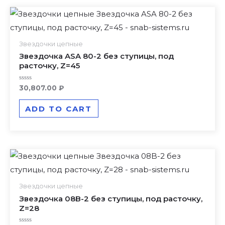
Звездочки цепные
Звездочка ASA 80-2 без ступицы, под
расточку, Z=45
Rated
30,807.00
₽
0
out
of
ADD TO CART
5
Звездочки цепные
Звездочка 08B-2 без ступицы, под расточку,
Z=28