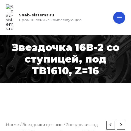
Перейти
MAI
к
Snab-sistems.ru
ME
содержимому
Промышленные комплектующие
Звездочка 16B-2 со
ступицей, под
TB1610, Z=16
Звездочка
Home
/
Звездочки цепные
/
Звездочки под