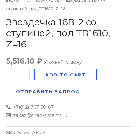
втулку ТВ
/
Двухрядные
/ Звездочка 16B-2 со
16B-
ступицей, под TB1610, Z=16
2
со
Звездочка 16B-2 со
ступицей,
ступицей, под TB1610,
под
Z=16
TB1610,
Z=16
5,516.10
₽
quantity
Уточняйте цену
ADD TO CART
ОТПРАВИТЬ ЗАПРОС
+7(812) 767-30-67
zakaz@snab-sistems.ru
SKU:
9d3ebb98de2f