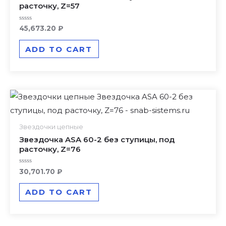
расточку, Z=57
Rated
45,673.20
₽
0
out
of
ADD TO CART
5
Звездочки цепные
Звездочка ASA 60-2 без ступицы, под
расточку, Z=76
Rated
30,701.70
₽
0
out
of
ADD TO CART
5