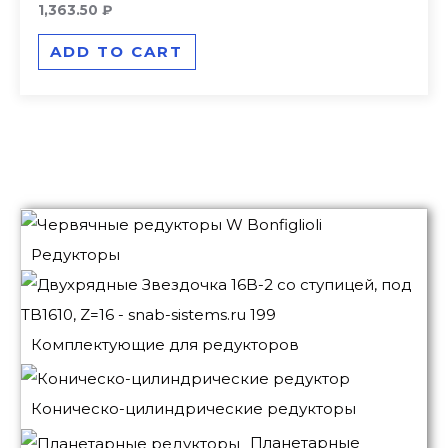
Rated
1,363.50
₽
0
out
of
ADD TO CART
5
Редукторы
Комплектующие для редукторов
Коническо-цилиндрические редукторы
Планетарные