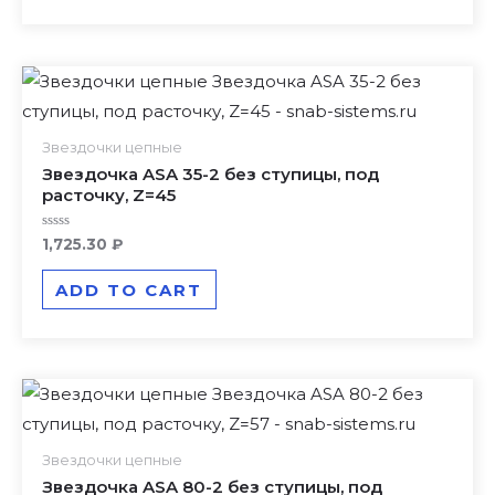
Звездочки цепные
Звездочка ASA 35-2 без ступицы, под
расточку, Z=45
Rated
1,725.30
₽
0
out
of
ADD TO CART
5
Звездочки цепные
Звездочка ASA 80-2 без ступицы, под