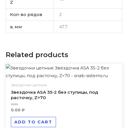
Z
Кол-во рядов
2
a, мм
47.7
Related products
Звездочки цепные
Звездочка ASA 35-2 без ступицы, под
расточку, Z=70
Rated
0.00
₽
0
out
of
ADD TO CART
5