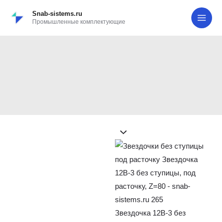
Перейти
Search...
Звездочка
MAI
Snab-sistems.ru
к
12B-
Промышленные комплектующие
ME
содержимому
3
без
Звездочка 12B-3 без
ступицы,
ступицы, под расточку,
под
расточку,
Z=80
Z=80
quantity
Звездочка 12B-3 без