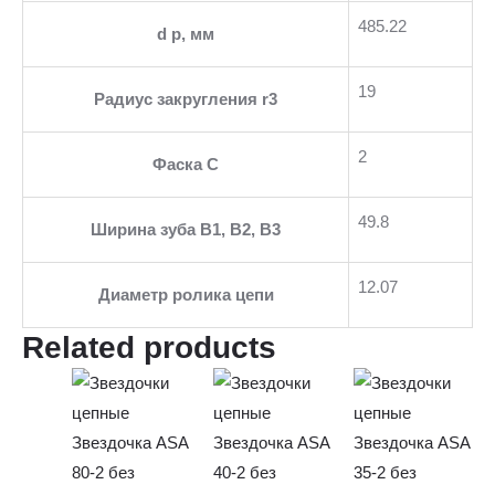
485.22
d p, мм
19
Радиус закругления r3
2
Фаска C
49.8
Ширина зуба В1, В2, В3
12.07
Диаметр ролика цепи
Related products