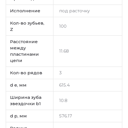
Исполнение
под расточку
Кол-во зубьев,
100
Z
Расстояние
между
11.68
пластинами
цепи
Кол-во рядов
3
d e, мм
615.4
Ширина зуба
10.8
звездочки b1
d p, мм
576.17