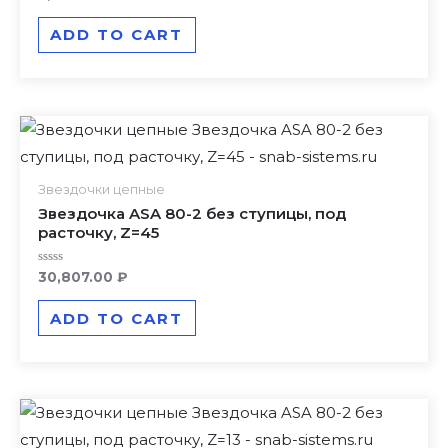
0
out
of
ADD TO CART
5
Звездочки цепные
Звездочка ASA 80-2 без ступицы, под
расточку, Z=45
Rated
30,807.00
₽
0
out
of
ADD TO CART
5