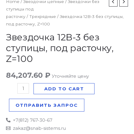
Звездочка
Home
/
Звездочки цепные
/
Звездочки без
ступицы под
12B-
расточку
/
Трехрядные
/ Звездочка 12B-3 без ступицы,
3
под расточку, Z=100
без
ступицы,
Звездочка 12B-3 без
под
ступицы, под расточку,
расточку,
Z=100
Z=100
quantity
84,207.60
₽
Уточняйте цену
ADD TO CART
ОТПРАВИТЬ ЗАПРОС
+7(812) 767-30-67
zakaz@snab-sistems.ru