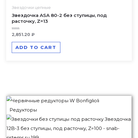
Звездочки цепные
Звездочка ASA 80-2 без ступицы, под
расточку, Z=13
Rated
2,851.20
₽
0
out
of
ADD TO CART
5
Редукторы