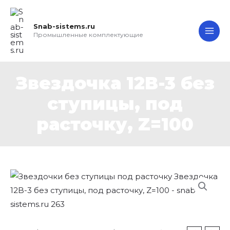
Перейти
MAI
к
Snab-sistems.ru
ME
содержимому
Промышленные комплектующие
Звездочка 12B-3 без
ступицы, под
расточку, Z=100