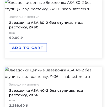
Звездочки цепные
Звездочка ASA 80-2 без ступицы, под
расточку, Z=90
Rated
90.00
₽
0
out
of
ADD TO CART
5
Звездочки цепные
Звездочка ASA 40-2 без ступицы, под
расточку, Z=36
Rated
2,289.60
₽