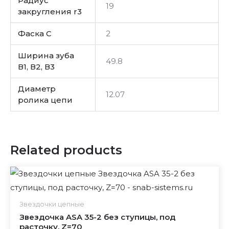
Радиус
19
закругления r3
Фаска C
2
Ширина зуба
49.8
В1, В2, В3
Диаметр
12.07
ролика цепи
Related products
Звездочки цепные
Звездочка ASA 35-2 без ступицы, под
расточку, Z=70