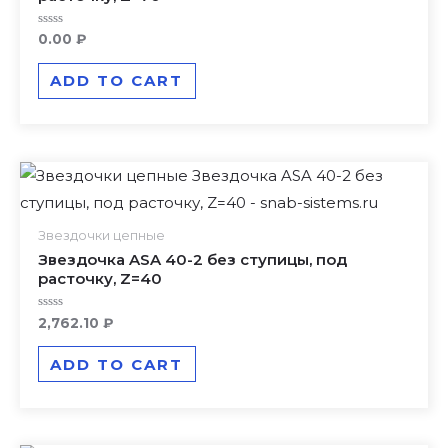
Rated
0.00
₽
0
out
of
ADD TO CART
5
Звездочки цепные
Звездочка ASA 40-2 без ступицы, под
расточку, Z=40
Rated
2,762.10
₽
0
out
of
ADD TO CART
5