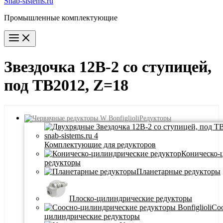
Snab-sistems.ru
Промышленные комплектующие
Main
Menu
Звездочка 12B-2 со ступицей,
под TB2012, Z=18
Редукторы
Комплектующие для редукторов
Коническо-
редукторы
Планетарные редукторы
Плоско-цилиндрические редукторы
Со
цилиндрические редукторы