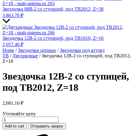
Звездочка 08B-2 со ступицей, под TB2012, Z=38
3,863.70
₽
Звездочка 12B-2 со ступицей, под TB1610, Z=16
2,057.40
₽
Home
/
Звездочки цепные
/
Звездочки под втулку
ТВ
/
Двухрядные
/ Звездочка 12B-2 со ступицей, под TB2012,
Z=18
Звездочка 12B-2 со ступицей,
под TB2012, Z=18
2,681.10
₽
Уточняйте цену
Звездочка
12B-
Add to cart
Отправить запрос
2
со