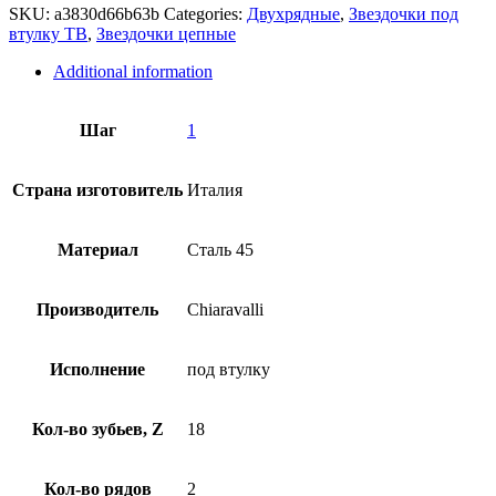
SKU:
a3830d66b63b
Categories:
Двухрядные
,
Звездочки под
втулку ТВ
,
Звездочки цепные
Additional information
Шаг
1
Страна изготовитель
Италия
Материал
Сталь 45
Производитель
Chiaravalli
Исполнение
под втулку
Кол-во зубьев, Z
18
Кол-во рядов
2