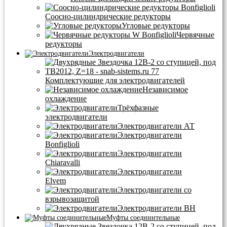
Соосно-цилиндрические редукторы
Угловые редукторы
Червячные
редукторы
Электродвигатели
Комплектующие для электродвигателей
Независимое
охлаждение
Трёхфазные
электродвигатели
Электродвигатели АТ
Электродвигатели
Bonfiglioli
Электродвигатели
Chiaravalli
Электродвигатели
Elvem
Электродвигатели со
взрывозащитой
Электродвигатели BH
Муфты соединительные