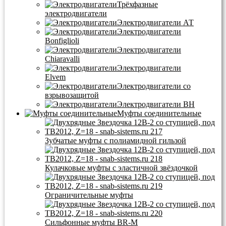
Трёхфазные
электродвигатели
Электродвигатели АТ
Электродвигатели
Bonfiglioli
Электродвигатели
Chiaravalli
Электродвигатели
Elvem
Электродвигатели со
взрывозащитой
Электродвигатели BH
Муфты соединительные
Зубчатые муфты с полиамидной гильзой
Кулачковые муфты с эластичной звёздочкой
Ограничительные муфты
Сильфонные муфты BR-M