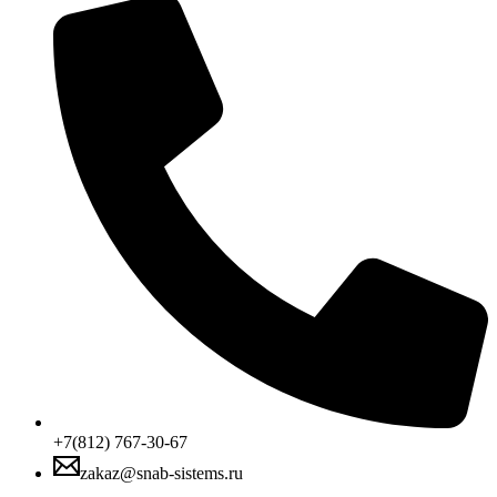
ступицей,
под
TB2012,
Z=18
quantity
+7(812) 767-30-67
zakaz@snab-sistems.ru