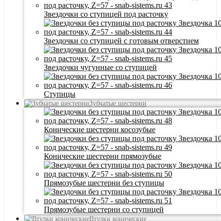
Звездочки со ступицей под расточку
Звездочки со ступицей с готовым отверстием
Звездочки чугунные со ступицей
Ступицы
Зубчатые шестерни
Конические шестерни косозубые
Конические шестерни прямозубые
Прямозубые шестерни без ступицы
Прямозубые шестерни со ступицей
Втулки конические