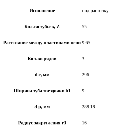
Исполнение
под расточку
Кол-во зубьев, Z
55
Расстояние между пластинами цепи
9.65
Кол-во рядов
3
d e, мм
296
Ширина зуба звездочки b1
9
d p, мм
288.18
Радиус закругления r3
16