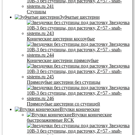
Ступицы
Зубчатые шестерни
Конические шестерни косозубые
Конические шестерни прямозубые
Прямозубые шестерни без ступицы
Прямозубые шестерни со ступицей
Втулки конические
Втулки конические
быстрозажимные RCK