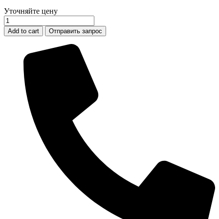
Уточняйте цену
Звездочка
10B-
Add to cart
Отправить запрос
3
без
ступицы,
под
расточку,
Z=57
quantity