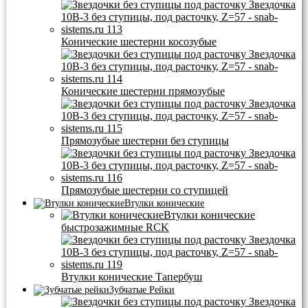
Конические шестерни косозубые
Конические шестерни прямозубые
Прямозубые шестерни без ступицы
Прямозубые шестерни со ступицей
Втулки конические
Втулки конические
быстрозажимные RCK
Втулки конические Тапербуш
Зубчатые Рейки