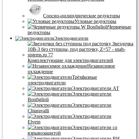
Соосно-цилиндрические редукторы
Угловые редукторы
Червячные
редукторы
Электродвигатели
Комплектующие для электродвигателей
Независимое
охлаждение
Трёхфазные
электродвигатели
Электродвигатели АТ
Электродвигатели
Bonfiglioli
Электродвигатели
Chiaravalli
Электродвигатели
Elvem
Электродвигатели со
взрывозащитой
Электродвигатели BH