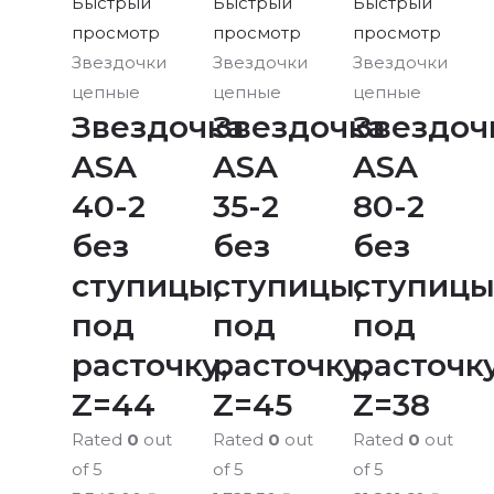
Быстрый
Быстрый
Быстрый
просмотр
просмотр
просмотр
Звездочки
Звездочки
Звездочки
цепные
цепные
цепные
Звездочка
Звездочка
Звездоч
ASA
ASA
ASA
40-2
35-2
80-2
без
без
без
ступицы,
ступицы,
ступицы
под
под
под
расточку,
расточку,
расточку
Z=44
Z=45
Z=38
Rated
0
out
Rated
0
out
Rated
0
out
of 5
of 5
of 5