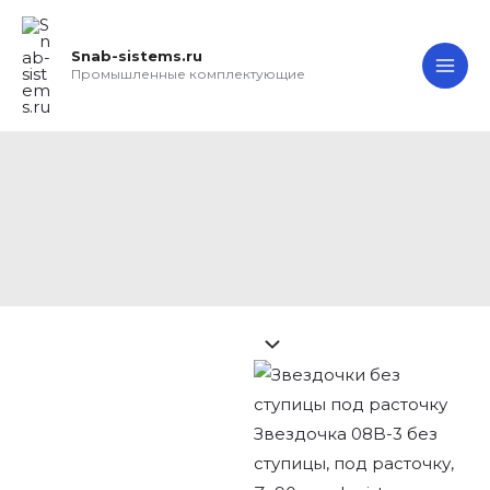
Перейти
Search...
Звездочка
MA
к
08B-
Snab-sistems.ru
ME
содержимому
3
Промышленные комплектующие
без
ступицы,
под
Звездочка 08B-3 без
расточку,
ступицы, под
Z=90
расточку, Z=90
quantity