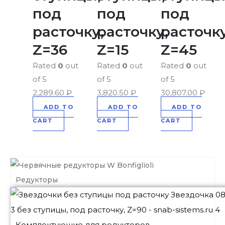
под
под
под
расточку,
расточку,
расточку
Z=36
Z=15
Z=45
Rated
0
out
Rated
0
out
Rated
0
out
of 5
of 5
of 5
2,289.60
₽
3,820.50
₽
30,807.00
₽
ADD TO
ADD TO
ADD TO
CART
CART
CART
Редукторы
Комплектующие для редукторов