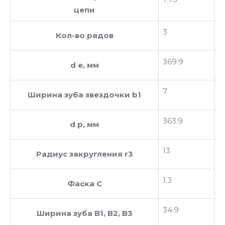
цепи
3
Кол-во рядов
369.9
d e, мм
7
Ширина зуба звездочки b1
363.9
d p, мм
13
Радиус закругления r3
1.3
Фаска C
34.9
Ширина зуба В1, В2, В3