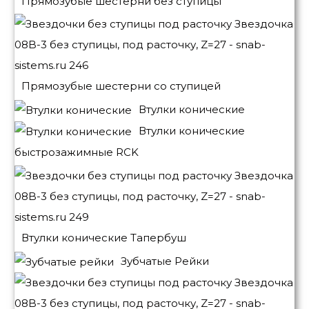
Прямозубые шестерни без ступицы
Прямозубые шестерни со ступицей
Втулки конические
Втулки конические
быстрозажимные RCK
Втулки конические Тапербуш
Зубчатые Рейки