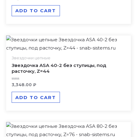
0
out
of
ADD TO CART
5
Звездочки цепные
Звездочка ASA 40-2 без ступицы, под
расточку, Z=44
Rated
3,348.00
₽
0
out
of
ADD TO CART
5