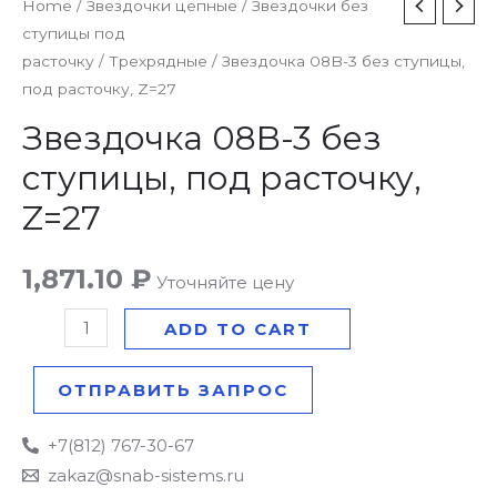
Звездочка
Home
/
Звездочки цепные
/
Звездочки без
ступицы под
08B-
расточку
/
Трехрядные
/ Звездочка 08B-3 без ступицы,
3
под расточку, Z=27
без
ступицы,
Звездочка 08B-3 без
под
ступицы, под расточку,
расточку,
Z=27
Z=27
quantity
1,871.10
₽
Уточняйте цену
ADD TO CART
ОТПРАВИТЬ ЗАПРОС
+7(812) 767-30-67
zakaz@snab-sistems.ru