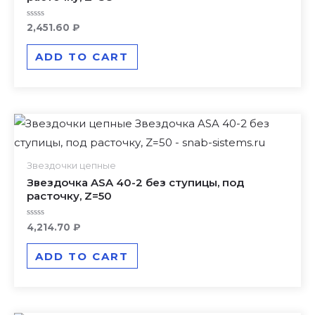
Rated
2,451.60
₽
0
out
of
ADD TO CART
5
Звездочки цепные
Звездочка ASA 40-2 без ступицы, под
расточку, Z=50
Rated
4,214.70
₽
0
out
of
ADD TO CART
5