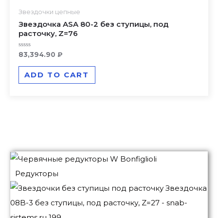
Звездочки цепные
Звездочка ASA 80-2 без ступицы, под
расточку, Z=76
Rated
83,394.90
₽
0
out
of
ADD TO CART
5
Редукторы