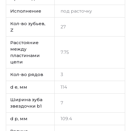
Исполнение
под расточку
Кол-во зубьев,
27
Z
Расстояние
между
7.75
пластинами
цепи
Кол-во рядов
3
d e, мм
114
Ширина зуба
7
звездочки b1
d p, мм
109.4