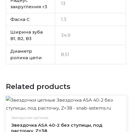
Радиус
13
закругления r3
Фаска C
1.3
Ширина зуба
34.9
В1, В2, В3
Диаметр
8.51
ролика цепи
Related products
Звездочки цепные
Звездочка ASA 40-2 без ступицы, под
расточку, Z=38