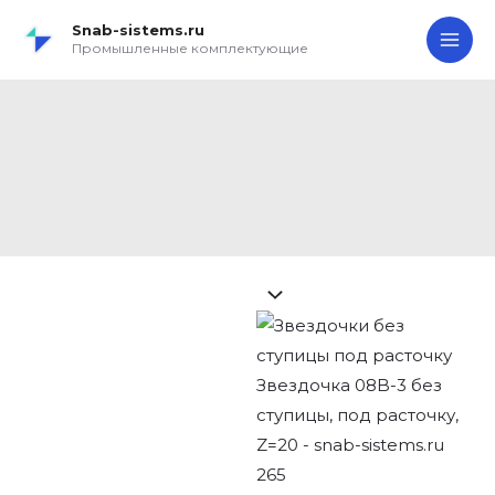
Перейти
Search...
Звездочка
MA
Snab-sistems.ru
к
08B-
Промышленные комплектующие
ME
содержимому
3
без
Звездочка 08B-3 без
ступицы,
ступицы, под
под
расточку,
расточку, Z=20
Z=20
quantity