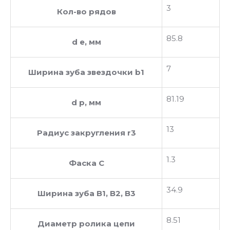
3
Кол-во рядов
85.8
d e, мм
7
Ширина зуба звездочки b1
81.19
d p, мм
13
Радиус закругления r3
1.3
Фаска C
34.9
Ширина зуба В1, В2, В3
8.51
Диаметр ролика цепи