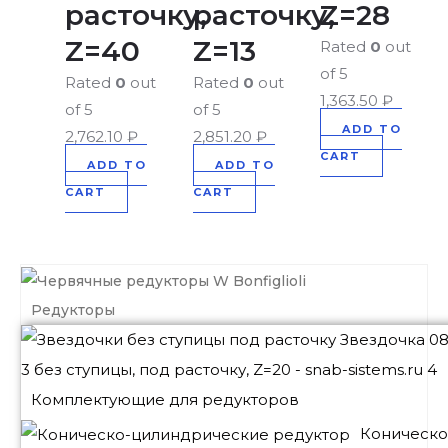
расточку,
расточку,
Z=28
Z=40
Z=13
Rated
0
out
of 5
Rated
0
out
Rated
0
out
1,363.50
₽
of 5
of 5
ADD TO
2,762.10
₽
2,851.20
₽
CART
ADD TO
ADD TO
CART
CART
Редукторы
Комплектующие для редукторов
Коническо