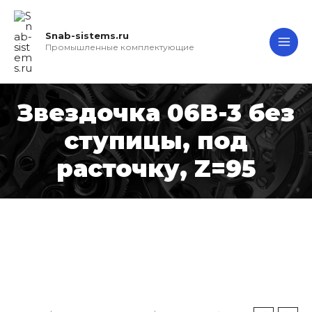
Перейти
MAI
к
Snab-sistems.ru
ME
содержимому
Промышленные комплектующие
Звездочка 06B-3 без
ступицы, под
расточку, Z=95