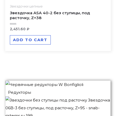
Звездочки цепные
Звездочка ASA 40-2 без ступицы, под
расточку, Z=38
Rated
2,451.60
₽
0
out
of
ADD TO CART
5
Редукторы