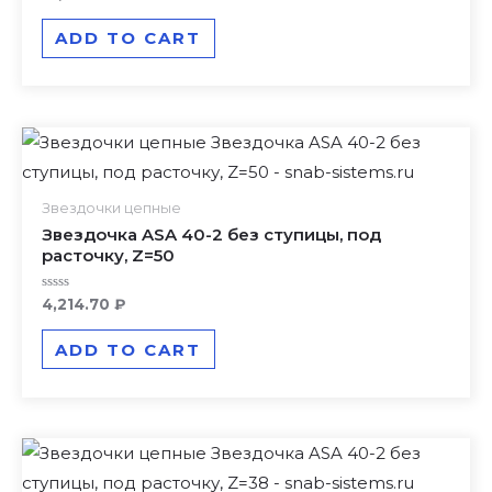
0
out
of
ADD TO CART
5
Звездочки цепные
Звездочка ASA 40-2 без ступицы, под
расточку, Z=50
Rated
4,214.70
₽
0
out
of
ADD TO CART
5