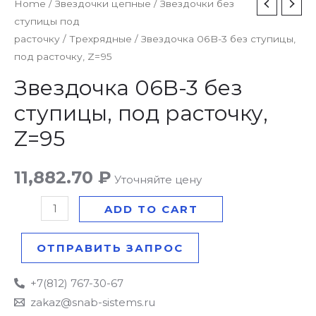
Звездочка
Home
/
Звездочки цепные
/
Звездочки без
ступицы под
06B-
расточку
/
Трехрядные
/ Звездочка 06B-3 без ступицы,
3
под расточку, Z=95
без
ступицы,
Звездочка 06B-3 без
под
ступицы, под расточку,
расточку,
Z=95
Z=95
quantity
11,882.70
₽
Уточняйте цену
ADD TO CART
ОТПРАВИТЬ ЗАПРОС
+7(812) 767-30-67
zakaz@snab-sistems.ru