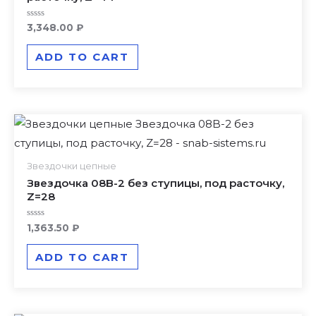
Rated
3,348.00
₽
0
out
of
ADD TO CART
5
Звездочки цепные
Звездочка 08B-2 без ступицы, под расточку,
Z=28
Rated
1,363.50
₽
0
out
of
ADD TO CART
5