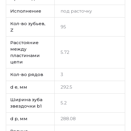
Исполнение
под расточку
Кол-во зубьев,
95
Z
Расстояние
между
5.72
пластинами
цепи
Кол-во рядов
3
d e, мм
292.5
Ширина зуба
5.2
звездочки b1
d p, мм
288.08