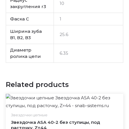
Радиус
10
закругления r3
Фаска C
1
Ширина зуба
25.6
В1, В2, В3
Диаметр
6.35
ролика цепи
Related products
Звездочки цепные
Звездочка ASA 40-2 без ступицы, под
расточку, Z=44