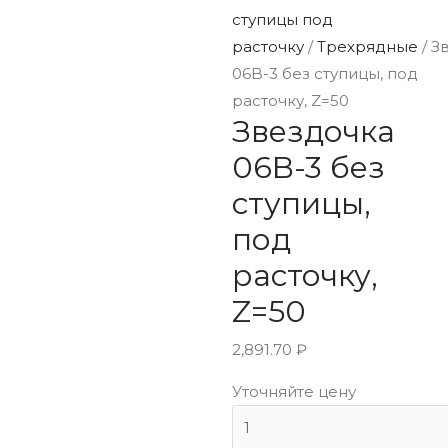
ступицы под
расточку
/
Трехрядные
/ З
06B-3 без ступицы, под
расточку, Z=50
Звездочка
06B-3 без
ступицы,
под
расточку,
Z=50
2,891.70
₽
Уточняйте цену