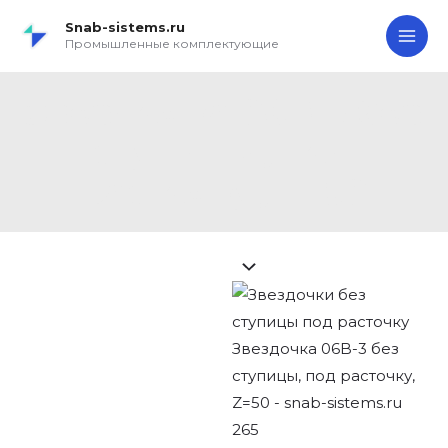
Перейти
Search...
Звездочка
MA
Snab-sistems.ru
к
06B-
Промышленные комплектующие
ME
содержимому
3
без
Звездочка 06B-3 без
ступицы,
ступицы, под
под
расточку,
расточку, Z=50
Z=50
quantity