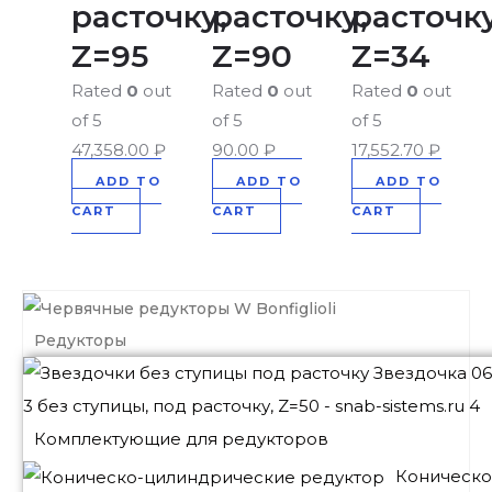
расточку,
расточку,
расточку
Z=95
Z=90
Z=34
Rated
0
out
Rated
0
out
Rated
0
out
of 5
of 5
of 5
47,358.00
₽
90.00
₽
17,552.70
₽
ADD TO
ADD TO
ADD TO
CART
CART
CART
Редукторы
Комплектующие для редукторов
Коническо