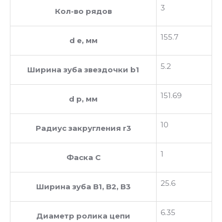
3
Кол-во рядов
155.7
d e, мм
5.2
Ширина зуба звездочки b1
151.69
d p, мм
10
Радиус закругления r3
1
Фаска C
25.6
Ширина зуба В1, В2, В3
6.35
Диаметр ролика цепи