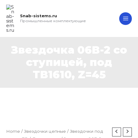
Перейти
MAI
к
Snab-sistems.ru
ME
содержимому
Промышленные комплектующие
Звездочка 06B-2 со
ступицей, под
TB1610, Z=45
Звездочка
Home
/
Звездочки цепные
/
Звездочки под