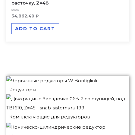
расточку, Z=48
Rated
34,862.40
₽
0
out
of
ADD TO CART
5
Редукторы
Комплектующие для редукторов