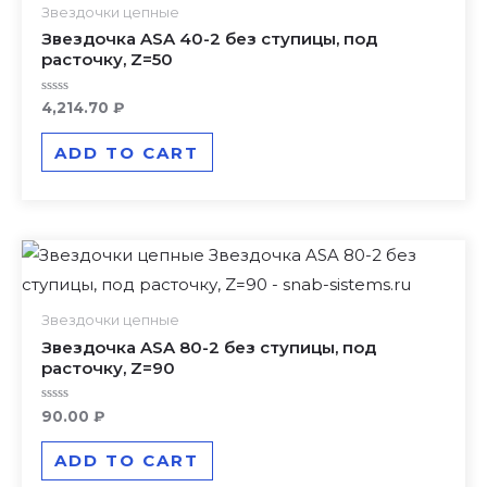
Звездочки цепные
Звездочка ASA 40-2 без ступицы, под
расточку, Z=50
Rated
4,214.70
₽
0
out
of
ADD TO CART
5
Звездочки цепные
Звездочка ASA 80-2 без ступицы, под
расточку, Z=90
Rated
90.00
₽
0
out
of
ADD TO CART
5