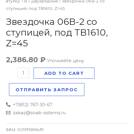
втулку ТВ
/
Двухрядные
/ Звездочка 06B-2 со
06B-
ступицей, под TB1610, Z=45
2
со
Звездочка 06B-2 со
ступицей,
ступицей, под TB1610,
под
Z=45
TB1610,
Z=45
2,386.80
₽
quantity
Уточняйте цену
ADD TO CART
ОТПРАВИТЬ ЗАПРОС
+7(812) 767-30-67
zakaz@snab-sistems.ru
SKU:
0019f3696cf9