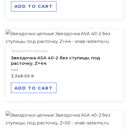
out
of
ADD TO CART
5
Звездочки цепные
Звездочка ASA 40-2 без ступицы, под
расточку, Z=44
Rated
3,348.00
₽
0
out
of
ADD TO CART
5