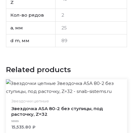
Z
Кол-во рядов
2
a, мм
25
d m, мм
89
Related products
Звездочки цепные
Звездочка ASA 80-2 без ступицы, под
расточку, Z=32
Rated
15,535.80
₽
0