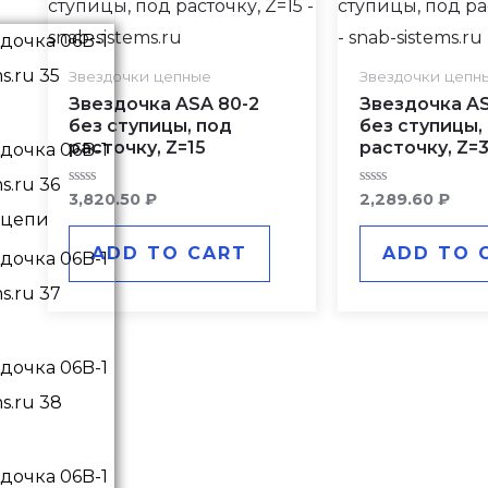
Звездочки цепные
Звездочки цепн
Звездочка ASA 80-2
Звездочка AS
без ступицы, под
без ступицы,
расточку, Z=15
расточку, Z=
Rated
Rated
3,820.50
₽
2,289.60
₽
0
0
 цепи
out
out
of
of
ADD TO CART
ADD TO 
5
5