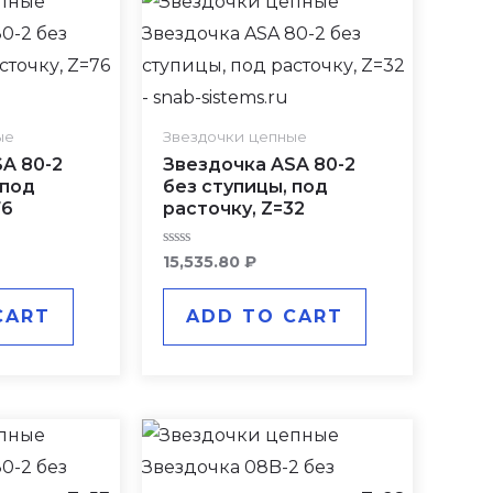
ые
Звездочки цепные
A 80-2
Звездочка ASA 80-2
 под
без ступицы, под
76
расточку, Z=32
Rated
15,535.80
₽
0
out
of
CART
ADD TO CART
5