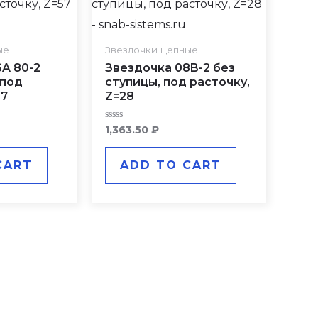
ые
Звездочки цепные
A 80-2
Звездочка 08B-2 без
 под
ступицы, под расточку,
57
Z=28
Rated
1,363.50
₽
0
out
of
CART
ADD TO CART
5