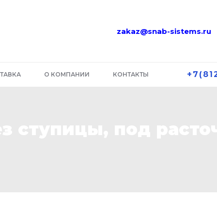
zakaz@snab-sistems.ru
+7(81
ТАВКА
О КОМПАНИИ
КОНТАКТЫ
ез ступицы, под расто