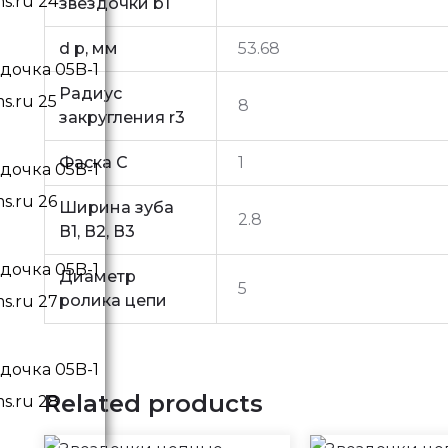
звездочки b1
d p, мм
53.68
Радиус
8
закругления r3
Фаска C
1
Ширина зуба
2.8
В1, В2, В3
Диаметр
5
ролика цепи
Related products