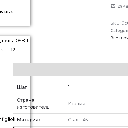
zaka
ячные
SKU:
9e
Categor
Звездо
Additional information
Шаг
1
Страна
Италия
изготовитель
iglioli
Материал
Сталь 45