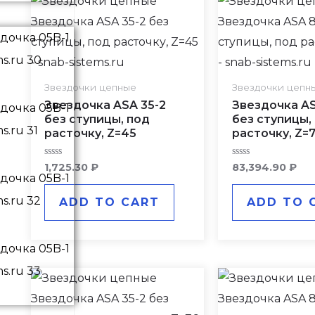
Звездочки цепные
Звездочки цепн
Звездочка ASA 35-2
Звездочка AS
без ступицы, под
без ступицы,
расточку, Z=45
расточку, Z=
Rated
Rated
1,725.30
₽
83,394.90
₽
0
0
out
out
of
of
ADD TO CART
ADD TO 
5
5