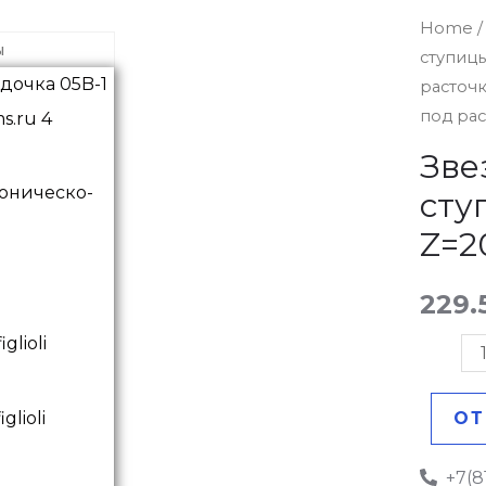
Звездо
Home
ы
ступиц
05B-
расточ
1
под рас
без
ступиц
Зве
под
оническо-
сту
расточк
Z=2
Z=20
quantit
229.
ОТ
+7(8