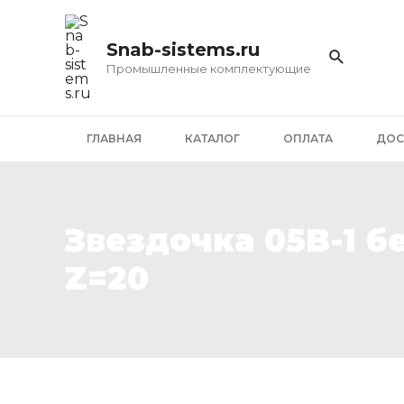
Перейти
к
Snab-sistems.ru
содержимому
Промышленные комплектующие
ГЛАВНАЯ
КАТАЛОГ
ОПЛАТА
ДОС
Звездочка 05B-1 б
Z=20