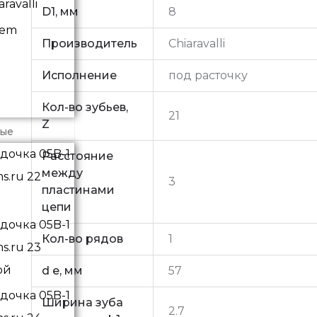
ravalli
D1, мм
8
vem
Производитель
Chiaravalli
Исполнение
под расточку
Кол-во зубьев,
21
Z
ные
Расстояние
между
3
пластинами
цепи
Кол-во рядов
1
ой
d e, мм
57
Ширина зуба
2.7