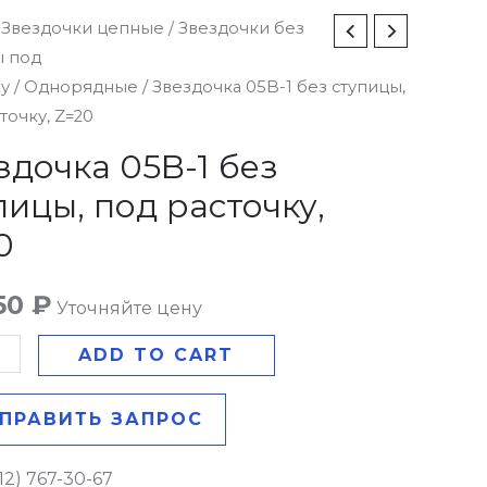
чка
/
Звездочки цепные
/
Звездочки без
ы под
ку
/
Однорядные
/ Звездочка 05B-1 без ступицы,
точку, Z=20
ы,
здочка 05B-1 без
пицы, под расточку,
у,
0
y
50
₽
Уточняйте цену
ADD TO CART
ПРАВИТЬ ЗАПРОС
12) 767-30-67