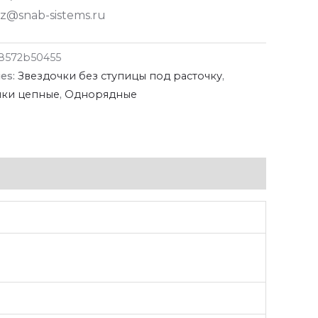
z@snab-sistems.ru
8572b50455
ies:
Звездочки без ступицы под расточку
,
чки цепные
,
Однорядные