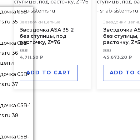
Звездочки цепные
Звездочки цепн
Звездочка ASA 35-2
Звездочка AS
без ступицы, под
без ступицы,
расточку, Z=76
расточку, Z=
Rated
Rated
4,711.50
₽
45,673.20
₽
0
0
 цепи
out
out
of
of
ADD TO CART
ADD TO 
5
5