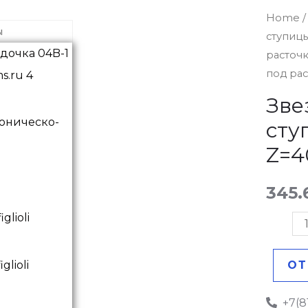
Звездо
Home
ы
ступиц
04B-
расточ
1
под рас
без
ступиц
Зве
под
оническо-
сту
расточк
Z=4
Z=40
quantit
345.
ОТ
+7(8