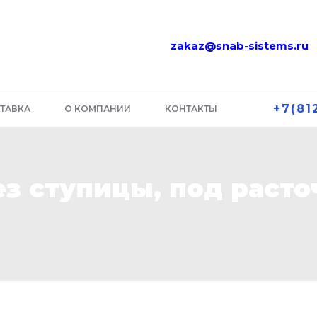
zakaz@snab-sistems.ru
+7(81
ТАВКА
О КОМПАНИИ
КОНТАКТЫ
ез ступицы, под расто