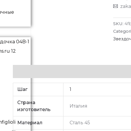
zaka
ячные
SKU:
4f
Categor
Звездо
Additional information
Шаг
1
Страна
Италия
изготовитель
iglioli
Материал
Сталь 45