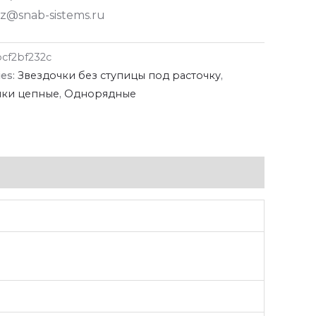
z@snab-sistems.ru
bcf2bf232c
ies:
Звездочки без ступицы под расточку
,
чки цепные
,
Однорядные