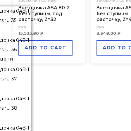
Звездочки цепные
Звездочки цепн
Звездочка ASA 80-2
Звездочка AS
без ступицы, под
без ступицы,
расточку, Z=32
расточку, Z=
Rated
Rated
15,535.80
₽
3,348.00
₽
0
0
out
out
of
of
ADD TO CART
ADD TO 
5
5
 цепи