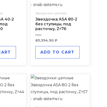
ые
Звездочки цепные
A 40-2
Звездочка ASA 80-2
 под
без ступицы, под
50
расточку, Z=76
Rated
83,394.90
₽
0
out
of
CART
ADD TO CART
5