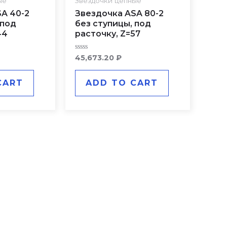
ые
Звездочки цепные
A 40-2
Звездочка ASA 80-2
 под
без ступицы, под
44
расточку, Z=57
Rated
45,673.20
₽
0
out
of
CART
ADD TO CART
5