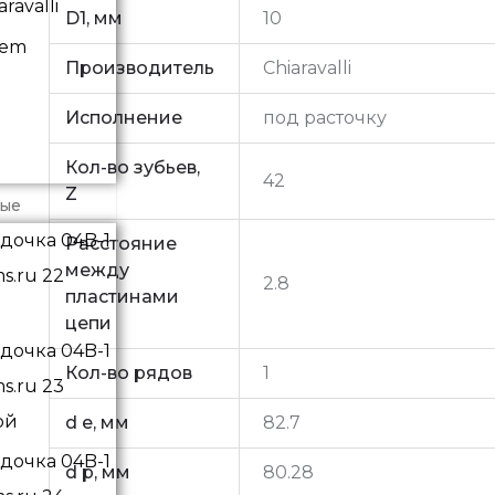
ravalli
D1, мм
10
vem
Производитель
Chiaravalli
Исполнение
под расточку
Кол-во зубьев,
42
Z
ные
Расстояние
между
2.8
пластинами
цепи
Кол-во рядов
1
ой
d e, мм
82.7
d p, мм
80.28