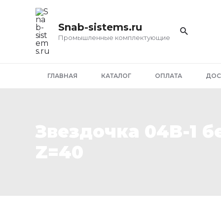
Перейти
к
Snab-sistems.ru
содержимому
Промышленные комплектующие
ГЛАВНАЯ
КАТАЛОГ
ОПЛАТА
ДОС
Звездочка 04B-1 б
Z=40