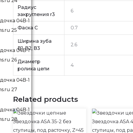
Радиус
6
закругления r3
Фаска C
0.7
Ширина зуба
2.6
В1, В2, В3
Диаметр
4
ролика цепи
Related products