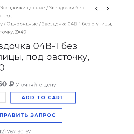
чка
/
Звездочки цепные
/
Звездочки без
ы под
ку
/
Однорядные
/ Звездочка 04B-1 без ступицы,
точку, Z=40
ы,
здочка 04B-1 без
пицы, под расточку,
у,
0
y
60
₽
Уточняйте цену
ADD TO CART
ПРАВИТЬ ЗАПРОС
12) 767-30-67