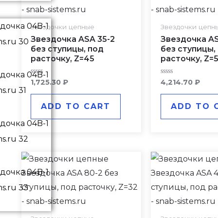
Звездочки цепные
Звездочки цепн
Звездочка ASA 35-2
Звездочка AS
без ступицы, под
без ступицы,
расточку, Z=45
расточку, Z=
Rated
Rated
1,725.30
₽
4,214.70
₽
0
0
out
out
of
of
ADD TO CART
ADD TO 
5
5