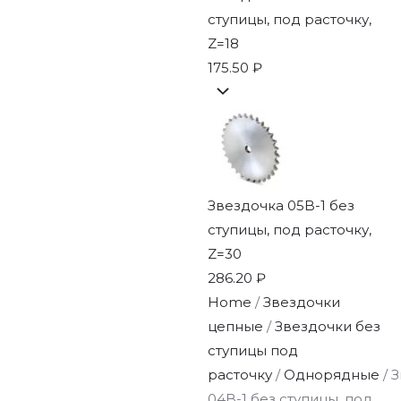
ступицы, под расточку,
Z=18
175.50
₽
Звездочка 05B-1 без
ступицы, под расточку,
Z=30
286.20
₽
Home
/
Звездочки
цепные
/
Звездочки без
ступицы под
расточку
/
Однорядные
/ 
04B-1 без ступицы, под