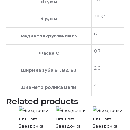
d e, мм
38.34
d p, мм
6
Радиус закругления r3
0.7
Фаска C
2.6
Ширина зуба В1, В2, В3
4
Диаметр ролика цепи
Related products