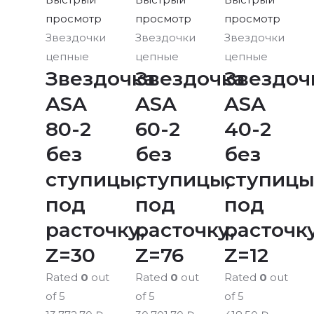
просмотр
просмотр
просмотр
Звездочки
Звездочки
Звездочки
цепные
цепные
цепные
Звездочка
Звездочка
Звездоч
ASA
ASA
ASA
80-2
60-2
40-2
без
без
без
ступицы,
ступицы,
ступицы
под
под
под
расточку,
расточку,
расточку
Z=30
Z=76
Z=12
Rated
0
out
Rated
0
out
Rated
0
out
of 5
of 5
of 5