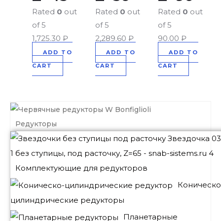
Rated
0
out
Rated
0
out
Rated
0
out
of 5
of 5
of 5
1,725.30
₽
2,289.60
₽
90.00
₽
ADD TO
ADD TO
ADD TO
CART
CART
CART
Редукторы
Комплектующие для редукторов
Коническо
цилиндрические редукторы
Планетарные