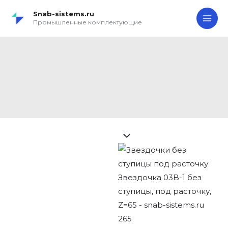
Перейти
Search...
Звездочка
MA
Snab-sistems.ru
к
03B-
Промышленные комплектующие
ME
содержимому
1
без
Звездочка 03B-1 без
ступицы,
ступицы, под
под
расточку,
расточку, Z=65
Z=65
quantity