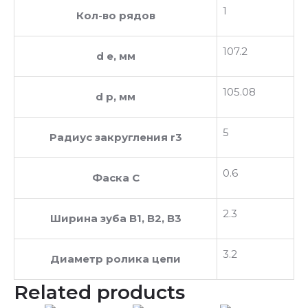
1
Кол-во рядов
107.2
d e, мм
105.08
d p, мм
5
Радиус закругления r3
0.6
Фаска C
2.3
Ширина зуба В1, В2, В3
3.2
Диаметр ролика цепи
Related products