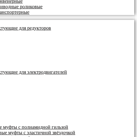
онвейерные
риводные роликовые
анспортерные
тующие для редукторов
тующие для электродвигателей
е муфты с полиамидной гильзой
вые муфты с эластичной звёздочкой