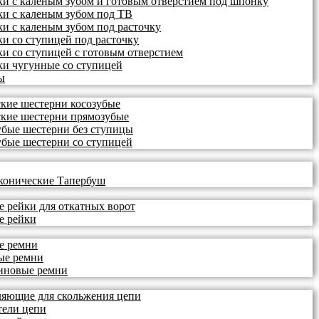
ки с каленым зубом и готовым отверстием под шпонку
ки с каленым зубом под ТВ
ки с каленым зубом под расточку
ки со ступицей под расточку
ки со ступицей с готовым отверстием
ки чугунные со ступицей
ы
кие шестерни косозубые
кие шестерни прямозубые
бые шестерни без ступицы
бые шестерни со ступицей
конические Тапербуш
е рейки для откатных ворот
е рейки
е ремни
ые ремни
иновые ремни
яющие для скольжения цепи
ели цепи