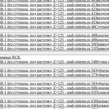
Звездоч
Звездоч
Звездоч
Звездоч
Звездоч
Звездоч
Ступиц
Коничес
Коничес
Прямозу
Прямозу
ажимные RCK
Втулки 
Зубчаты
Зубчаты
Зубчаты
Клинов
Поликл
Направл
Натяжит