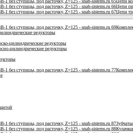
Цепи к
Цепи п
Цепи тр
Комплек
цилиндрические редукторы
ско-цилиндрические редукторы
осно-цилиндрические редукторы
дукторы
Комплек
ие
ащитой
Зубчаты
Кулачко