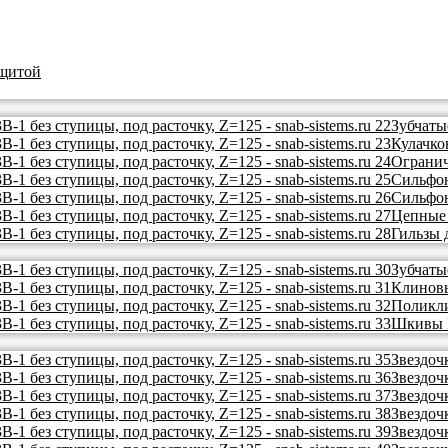
ащитой
Зубчаты
Кулачко
Ограни
Сильфо
Сильфо
Цепные
Гильзы 
Зубчат
Клинов
Поликл
Шкивы
Звездоч
Звездоч
Звездоч
Звездоч
Звездоч