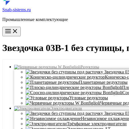
Snab-sistems.ru
Промышленные комплектующие
Main
Menu
Звездочка 03B-1 без ступицы, 
Редукторы
Коническо-
Планетарные редукторы
Пло
Со
Угловые редукторы
Червячные ре
Электродвигатели
Независимое охлажден
Трёхфазные электродвигатели
Электродвигатели АТ