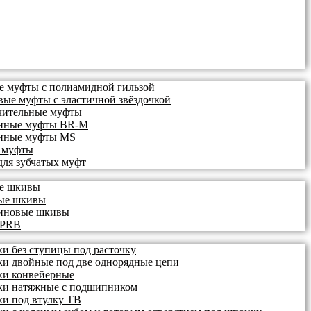
е муфты с полиамидной гильзой
вые муфты с эластичной звёздочкой
чительные муфты
нные муфты BR-M
нные муфты MS
 муфты
для зубчатых муфт
ые шкивы
ые шкивы
иновые шкивы
 PRB
ки без ступицы под расточку
ки двойные под две однорядные цепи
ки конвейерные
ки натяжные с подшипником
ки под втулку ТВ