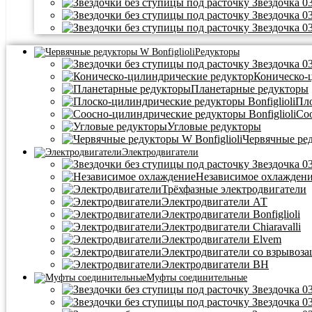
Редукторы
Коническо-
Планетарные редукторы
Пло
Со
Угловые редукторы
Червячные ре
Электродвигатели
Независимое охлажден
Трёхфазные электродвигатели
Электродвигатели АТ
Электродвигатели Bonfiglioli
Электродвигатели Chiaravalli
Электродвигатели Elvem
Электродвигатели со взрывоз
Электродвигатели BH
Муфты соединительные