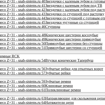
Звездочки с каленым зубом и готов
Звездочки с каленым зубом под ТВ
Звездочки с каленым зубом под раст
Звездочки со ступицей под расточку
Звездочки со ступицей с готовым от
Звездочки чугунные со ступицей
Ступицы
Конические шестерни косозубые
Конические шестерни прямозубые
Прямозубые шестерни без ступицы
Прямозубые шестерни со ступицей
ажимные RCK
Втулки конические Тапербуш
Зубчатые рейки для откатных ворот
Зубчатые рейки
Зубчатые ремни
Клиновые ремни
Поликлиновые ремни
Направляющие для скольжения цепи
Натяжители цепи