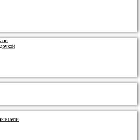
ьзой
здочкой
ные цепи