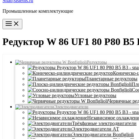
Snab-sistems.ru
Промышленные комплектующие
Main
Menu
Редуктор W 86 UF1 80 P80 B5 
Редукторы
Коническо-
Планетарные редукторы
Пло
Со
Угловые редукторы
Червячные ре
Электродвигатели
Независимое охлажден
Трёхфазные электродвигатели
Электродвигатели АТ
Электродвигатели Bonfiglioli