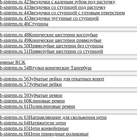
Звездочки с каленым зубом под расточку
Звездочки со ступицей под расточку
Звездочки со ступицей с готовым отверстием
Звездочки чугунные со ступицей
Ступицы
Конические шестерни косозубые
Конические шестерни прямозубые
Прямозубые шестерни без ступицы
Прямозубые шестерни со ступицей
ажимные RCK
Втулки конические Тапербуш
Зубчатые рейки для откатных ворот
Зубчатые рейки
Зубчатые ремни
Клиновые ремни
Поликлиновые ремни
Направляющие для скольжения цепи
Натяжители цепи
Цепи конвейерные
Цепи приводные роликовые