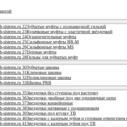
ащитой
Зубчатые муфты с полиамидной гильзой
Кулачковые муфты с эластичной звёздочкой
Ограничительные муфты
Сильфонные муфты BR-M
Сильфонные муфты MS
Цепные муфты
Гильзы для зубчатых муфт
Зубчатые шкивы
Клиновые шкивы
Поликлиновые шкивы
Шкивы PRB
Звездочки без ступицы под расточку
Звездочки двойные под две однорядные цепи
Звездочки конвейерные
Звездочки натяжные с подшипником
Звездочки под втулку ТВ
Звездочки с каленым зубом и готовым отверстием
Звездочки с каленым зубом под ТВ