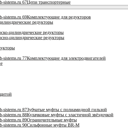
Цепи транспортерные
Комплектующие для редукторов
цилиндрические редукторы
ско-цилиндрические редукторы
осно-цилиндрические редукторы
дукторы
Комплектующие для электродвигателей
ие
ащитой
Зубчатые муфты с полиамидной гильзой
Кулачковые муфты с эластичной звёздочкой
Ограничительные муфты
Сильфонные муфты BR-M