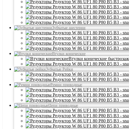
Зубчатые шестерни
Втулки конические
Втулки конические быстроз
Зубчатые Рейки
Ремни приводные
Цепи приводные