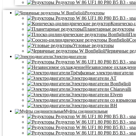
Редукторы
Коническо-
Планетарные редукторы
Пло
Со
Угловые редукторы
Червячные ре
Электродвигатели
Независимое охлажден
Трёхфазные электродвигатели
Электродвигатели АТ
Электродвигатели Bonfiglioli
Электродвигатели Chiaravalli
Электродвигатели Elvem
Электродвигатели со взрывоз
Электродвигатели BH
Муфты соединительные