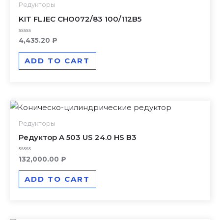
Редукторы
KIT FL.IEC CHO072/83 100/112B5
Rated
4,435.20
₽
0
out
of
ADD TO CART
5
Редукторы
Редуктор A 503 US 24.0 HS B3
Rated
132,000.00
₽
0
out
of
ADD TO CART
5