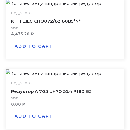
Редукторы
KIT FL.IEC CHO072/82 80B5*N*
Rated
4,435.20
₽
0
out
of
ADD TO CART
5
Редукторы
Редуктор A 703 UH70 35.4 P180 B3
Rated
0.00
₽
0
out
of
ADD TO CART
5