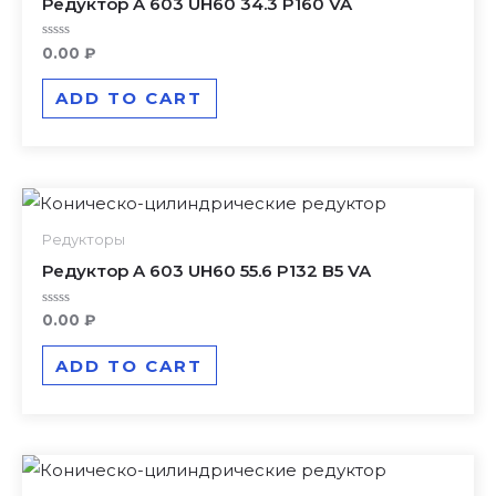
Редуктор A 603 UH60 34.3 P160 VA
Rated
0.00
₽
0
out
of
ADD TO CART
5
Редукторы
Редуктор A 603 UH60 55.6 P132 B5 VA
Rated
0.00
₽
0
out
of
ADD TO CART
5