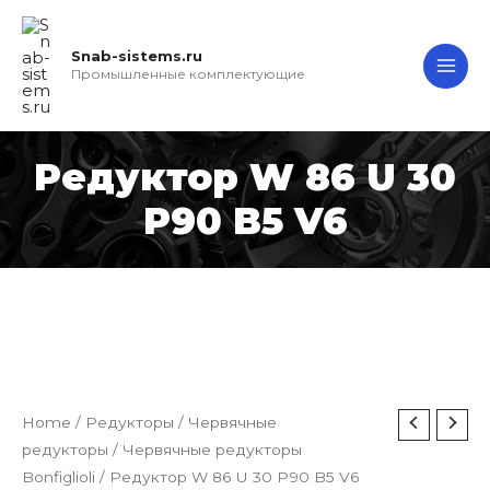
Перейти
MAI
к
Snab-sistems.ru
ME
содержимому
Промышленные комплектующие
Редуктор W 86 U 30
P90 B5 V6
Home
/
Редукторы
/
Червячные
редукторы
/
Червячные редукторы
Bonfiglioli
/ Редуктор W 86 U 30 P90 B5 V6