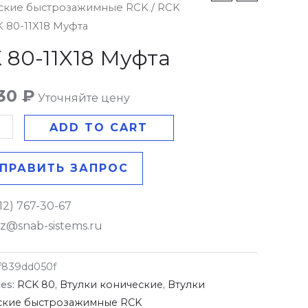
ские быстрозажимные RCK
/
RCK
K 80-11X18 Муфта
 80-11X18 Муфта
y
.30
₽
Уточняйте цену
ADD TO CART
ПРАВИТЬ ЗАПРОС
12) 767-30-67
z@snab-sistems.ru
f839dd050f
ies:
RCK 80
,
Втулки конические
,
Втулки
ские быстрозажимные RCK