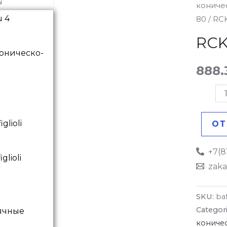
ы
кониче
80-
80
/ RC
11X18
Муфта
RCK
quantit
оническо-
888
ОТ
+7(8
zaka
SKU:
ba
Categor
ячные
кониче