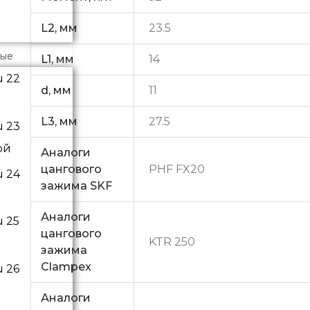
L2, мм
23.5
ные
L1, мм
14
d, мм
11
L3, мм
27.5
ой
Аналоги
цангового
PHF FX20
зажима SKF
Аналоги
цангового
KTR 250
зажима
Clampex
Аналоги