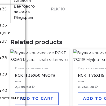
Аналоги
цангового
RLK 110
зажима
Ringspann
 цепи
Related products
Втулки конические
Втулки коничес
RCK 11 35X60 Муфта
RCK 11 75X11
Rated
Rated
2,289.60
₽
8,748.00
₽
0
0
out
out
of
of
верстием под
ADD TO CART
ADD TO 
5
5