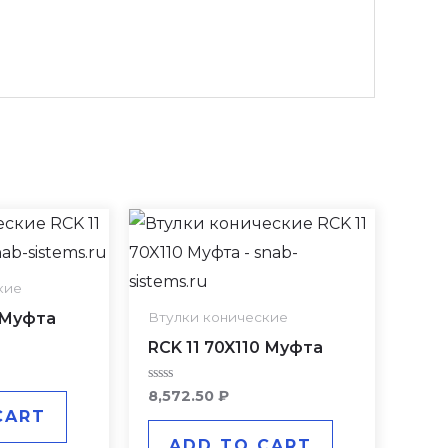
кие
5 Муфта
Втулки конические
RCK 11 70X110 Муфта
Rated
8,572.50
₽
0
CART
out
of
ADD TO CART
5