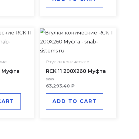
кие
Втулки конические
5 Муфта
RCK 11 200X260 Муфта
Rated
63,293.40
₽
0
out
of
CART
ADD TO CART
5