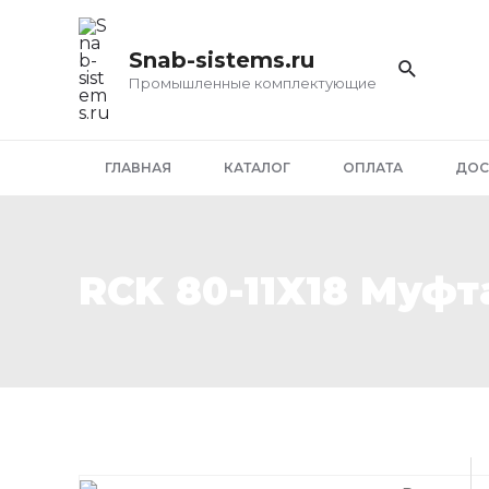
Перейти
к
Snab-sistems.ru
содержимому
Промышленные комплектующие
ГЛАВНАЯ
КАТАЛОГ
ОПЛАТА
ДОС
RCK 80-11X18 Муфт