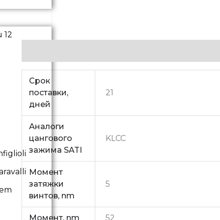
Additional information
Срок
поставки,
21
дней
Аналоги
цангового
KLCC
зажима SATI
iglioli
ravalli
Момент
затяжки
5
vem
винтов, nm
Момент, nm
52