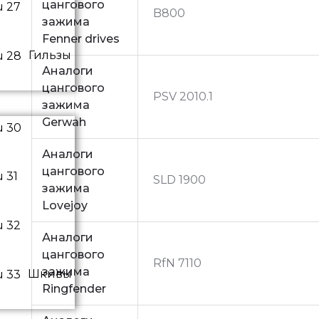
цангового
B800
зажима
Fenner drives
Гильзы
Аналоги
цангового
PSV 2010.1
зажима
Gerwah
Аналоги
цангового
SLD 1900
зажима
Lovejoy
Аналоги
цангового
RfN 7110
зажима
Шкивы
Ringfender