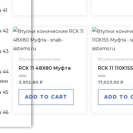
Втулки конические
Втулки коничес
RCK 11 48X80 Муфта
RCK 11 110X15
ием
Rated
Rated
3,952.80
₽
17,023.50
₽
0
0
out
out
of
of
ADD TO CART
ADD TO 
5
5