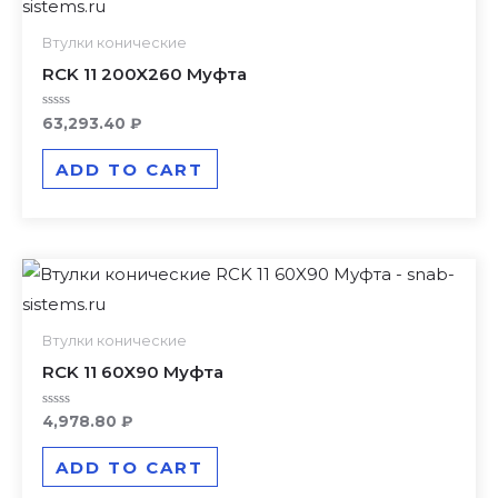
Втулки конические
RCK 11 200X260 Муфта
Rated
63,293.40
₽
0
out
of
ADD TO CART
5
Втулки конические
RCK 11 60X90 Муфта
Rated
4,978.80
₽
0
out
of
ADD TO CART
5