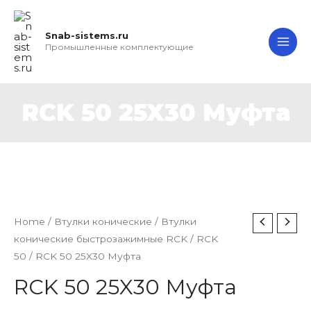
Перейти
MAI
к
Snab-sistems.ru
ME
содержимому
Промышленные комплектующие
RCK 50 25X30 Муфта
RCK
Home
/
Втулки конические
/
Втулки
конические быстрозажимные RCK
/
RCK
50
50
/ RCK 50 25X30 Муфта
25X30
Муфта
RCK 50 25X30 Муфта
quantity