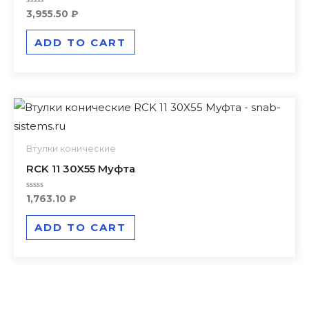
Rated
3,955.50
₽
0
out
of
ADD TO CART
5
Втулки конические
RCK 11 30X55 Муфта
Rated
1,763.10
₽
0
out
of
ADD TO CART
5