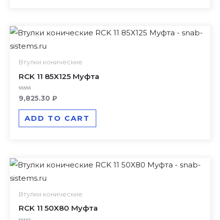
Втулки конические
RCK 11 85X125 Муфта
Rated
9,825.30
₽
0
out
of
ADD TO CART
5
Втулки конические
RCK 11 50X80 Муфта