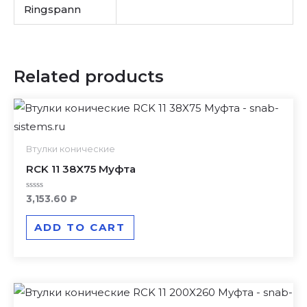
Ringspann
Related products
Втулки конические
RCK 11 38X75 Муфта
Rated
3,153.60
₽
0
out
of
ADD TO CART
5