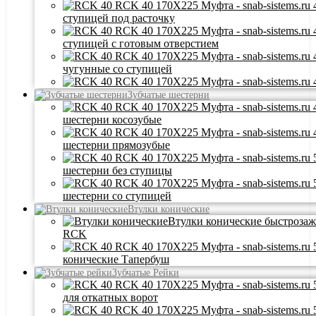
ступицей под расточку
ступицей с готовым отверстием
чугунные со ступицей
Зубчатые шестерни
шестерни косозубые
шестерни прямозубые
шестерни без ступицы
шестерни со ступицей
Втулки конические
Втулки конические быстроза
RCK
конические Тапербуш
Зубчатые Рейки
для откатных ворот