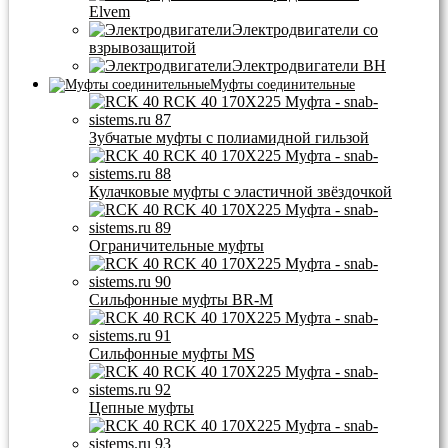
Elvem
Электродвигатели со
взрывозащитой
Электродвигатели BH
Муфты соединительные
Зубчатые муфты с полиамидной гильзой
Кулачковые муфты с эластичной звёздочкой
Ограничительные муфты
Сильфонные муфты BR-M
Сильфонные муфты MS
Цепные муфты