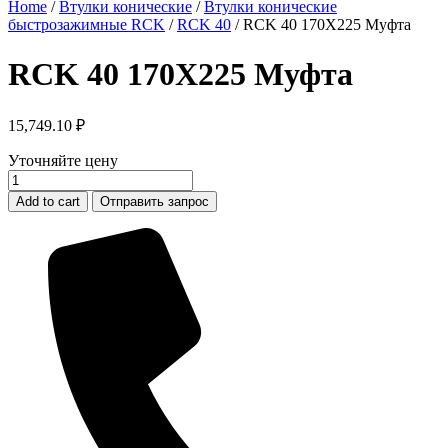
Home
/
Втулки конические
/
Втулки конические
быстрозажимные RCK
/
RCK 40
/ RCK 40 170X225 Муфта
RCK 40 170X225 Муфта
15,749.10
₽
Уточняйте цену
RCK
40
Add to cart
Отправить запрос
170X225
Муфта
quantity