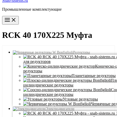
Snab-sistems.ru
Промышленные комплектующие
Main
Menu
RCK 40 170X225 Муфта
Редукторы
для редукторов
Коническо-
редукторы
Планетарные редукторы
Пло
цилиндрические редукторы
Со
цилиндрические редукторы
Угловые редукторы
Червячные ре
Электродвигатели