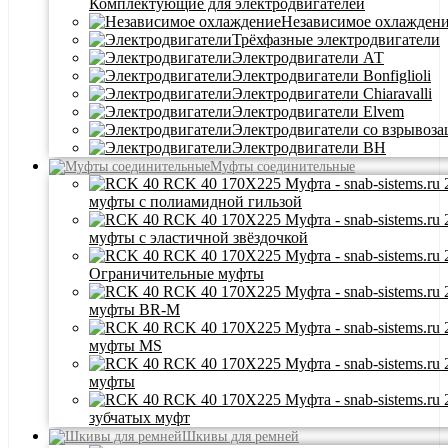
Комплектующие для электродвигателей
Независимое охлажден
Трёхфазные электродвигатели
Электродвигатели АТ
Электродвигатели Bonfiglioli
Электродвигатели Chiaravalli
Электродвигатели Elvem
Электродвигатели со взрывоз
Электродвигатели BH
Муфты соединительные
муфты с полиамидной гильзой
муфты с эластичной звёздочкой
Ограничительные муфты
муфты BR-M
муфты MS
муфты
зубчатых муфт
Шкивы для ремней