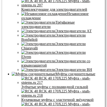
Комплектующие для электродвигателей
Независимое
охлаждение
Трёхфазные
электродвигатели
Электродвигатели АТ
Электродвигатели
Bonfiglioli
Электродвигатели
Chiaravalli
Электродвигатели
Elvem
Электродвигатели со
взрывозащитой
Электродвигатели BH
Муфты соединительные
Зубчатые муфты с полиамидной гильзой
Кулачковые муфты с эластичной звёздочкой