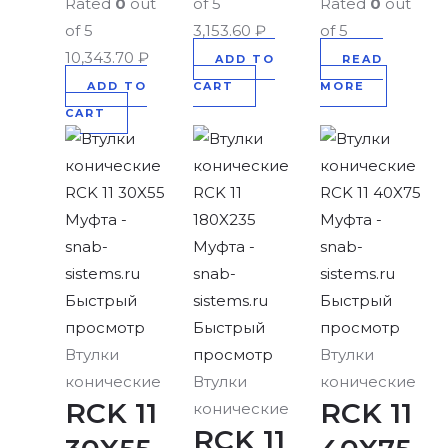
Rated
0
out
of 5
Rated
0
out
of 5
3,153.60
₽
of 5
10,343.70
₽
ADD TO
READ
ADD TO
CART
MORE
CART
Быстрый
Быстрый
просмотр
Быстрый
просмотр
Втулки
просмотр
Втулки
конические
Втулки
конические
RCK 11
RCK 11
конические
RCK 11