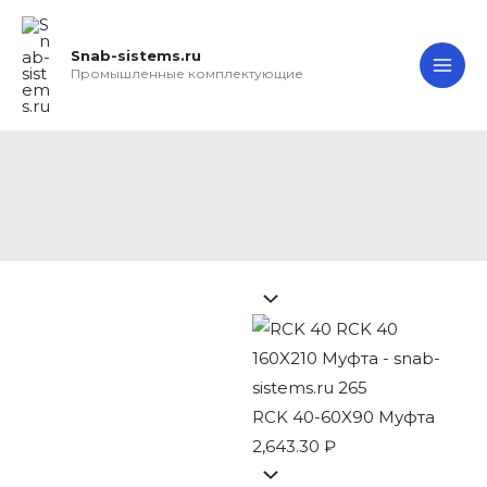
Перейти
Search...
RCK
MA
к
40
Snab-sistems.ru
ME
содержимому
160X210
Промышленные комплектующие
Муфта
quantity
RCK 40 160X210
Муфта
RCK 40-60X90 Муфта
2,643.30
₽