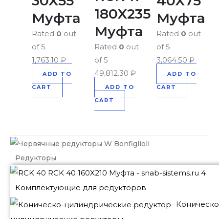
30X55
40X75
180X235
Муфта
Муфта
Муфта
Rated
0
out
Rated
0
out
of 5
Rated
0
out
of 5
1,763.10
₽
of 5
3,064.50
₽
49,812.30
₽
ADD TO
ADD TO
CART
ADD TO
CART
CART
Редукторы
Комплектующие для редукторов
Коническо