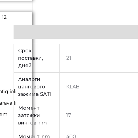
Additional information
Срок
поставки,
21
дней
Аналоги
цангового
KLAB
iglioli
зажима SATI
ravalli
Момент
vem
затяжки
17
винтов, nm
Момент, nm
400