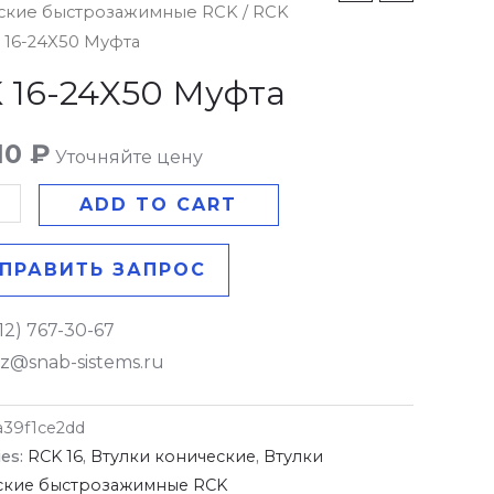
ские быстрозажимные RCK
/
RCK
 16-24X50 Муфта
 16-24X50 Муфта
y
10
₽
Уточняйте цену
ADD TO CART
ПРАВИТЬ ЗАПРОС
12) 767-30-67
z@snab-sistems.ru
a39f1ce2dd
ies:
RCK 16
,
Втулки конические
,
Втулки
ские быстрозажимные RCK