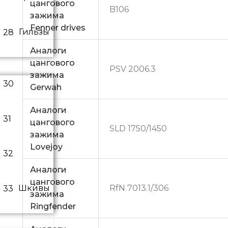
цангового
B106
зажима
Fenner drives
Гильзы
Аналоги
цангового
PSV 2006.3
зажима
Gerwah
Аналоги
цангового
SLD 1750/1450
зажима
Lovejoy
Аналоги
цангового
RfN 7013.1/306
Шкивы
зажима
Ringfender