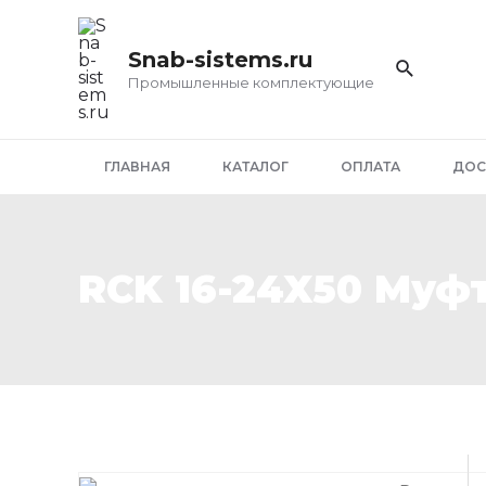
Перейти
к
Snab-sistems.ru
содержимому
Промышленные комплектующие
ГЛАВНАЯ
КАТАЛОГ
ОПЛАТА
ДОС
RCK 16-24X50 Муф