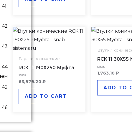
Втулки коничес
RCK 11 30X55
Втулки конические
RCK 11 190X250 Муфта
Rated
1,763.10
₽
ием
0
out
Rated
63,979.20
₽
of
0
ADD TO 
5
out
of
ADD TO CART
5