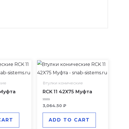
кие
Втулки конические
 Муфта
RCK 11 42X75 Муфта
Rated
3,064.50
₽
0
out
of
CART
ADD TO CART
5