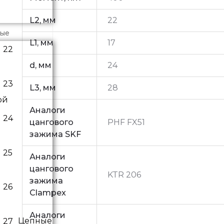
L2, мм
22
ные
L1, мм
17
d, мм
24
L3, мм
28
ой
Аналоги
цангового
PHF FX51
зажима SKF
Аналоги
цангового
KTR 206
зажима
Clampex
Аналоги
Цепные