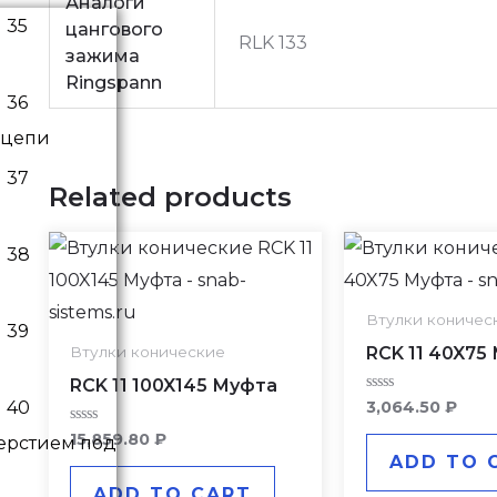
Аналоги
цангового
RLK 133
зажима
Ringspann
 цепи
Related products
Втулки коничес
RCK 11 40X75
Втулки конические
RCK 11 100X145 Муфта
Rated
3,064.50
₽
0
out
Rated
15,859.80
₽
верстием под
of
0
ADD TO 
5
out
of
ADD TO CART
5