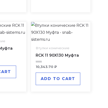
кие
 Муфта
Втулки конические
RCK 11 90X130 Муфта
Rated
10,343.70
₽
0
CART
out
of
ADD TO CART
5