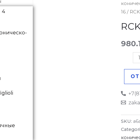
ы
кониче
16-
16
/ RCK
24X50
Муфта
RCK
quantit
оническо-
980.
ОТ
ы
+7(8
zaka
SKU:
a6
ячные
Categor
кониче