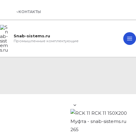
КОНТАКТЫ
M
Snab-sistems.ru
M
Промышленные комплектующие
RCK 11 150X200
Муфта