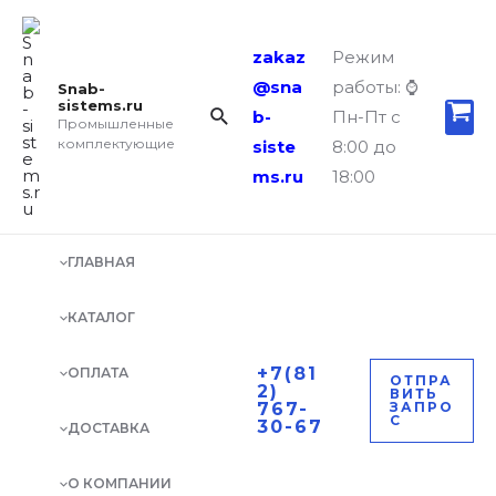
Перейти
Search...
RCK
к
11
zakaz
Режим
содержимому
150X200
@sna
работы: ⌚
Snab-
Муфта
sistems.ru
b-
Пн-Пт с
Промышленные
quantity
комплектующие
siste
8:00 до
ms.ru
18:00
ГЛАВНАЯ
КАТАЛОГ
+7(81
ОПЛАТА
ОТПРА
2)
ВИТЬ
767-
ЗАПРО
С
30-67
ДОСТАВКА
О КОМПАНИИ