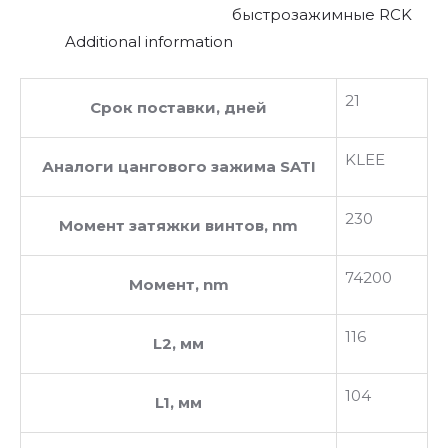
быстрозажимные RCK
Additional information
21
Срок поставки, дней
KLEE
Аналоги цангового зажима SATI
230
Момент затяжки винтов, nm
74200
Момент, nm
116
L2, мм
104
L1, мм