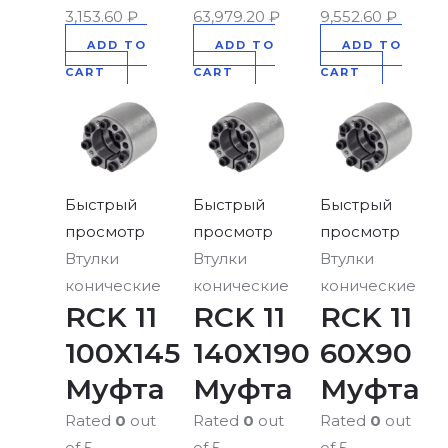
3,153.60
₽
63,979.20
₽
9,552.60
₽
ADD TO
ADD TO
ADD TO
CART
CART
CART
Быстрый
Быстрый
Быстрый
просмотр
просмотр
просмотр
Втулки
Втулки
Втулки
конические
конические
конические
RCK 11
RCK 11
RCK 11
100X145
140X190
60X90
Муфта
Муфта
Муфта
Rated
0
out
Rated
0
out
Rated
0
out
of 5
of 5
of 5