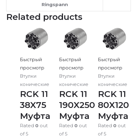
Ringspann
Related products
Быстрый
Быстрый
Быстрый
просмотр
просмотр
просмотр
Втулки
Втулки
Втулки
конические
конические
конические
RCK 11
RCK 11
RCK 11
38X75
190X250
80X120
Муфта
Муфта
Муфта
Rated
0
out
Rated
0
out
Rated
0
out
of 5
of 5
of 5