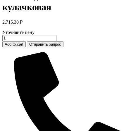
кулачковая
2,715.30
₽
Уточняйте цену
Полумуфта
GE-
Add to cart
Отправить запрос
T
24-
28
SG
D12
соединительная
кулачковая
quantity