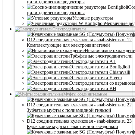
цилиндрические редукторы
Со
цилиндрические редукторы
Угловые редукторы
Червячные ре
Электродвигатели
Комплектующие для электродвигателей
Независимое охлажден
Трёхфазные электродвигатели
Электродвигатели АТ
Электродвигатели Bonfiglioli
Электродвигатели Chiaravalli
Электродвигатели Elvem
Электродвигатели со взрывоз
Электродвигатели BH
Муфты соединительные
Зубчатые муфты с полиамидной гильзой
Кулачковые муфты с эластичной звёздочкой