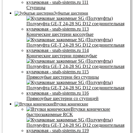
Ступицы
Зубчатые шестерни
Конические шестерни косозубые
Конические шестерни прямозубые
Прямозубые шестерни без ступицы
Прямозубые шестерни со ступицей
Втулки конические
Втулки конические
быстрозажимные RCK