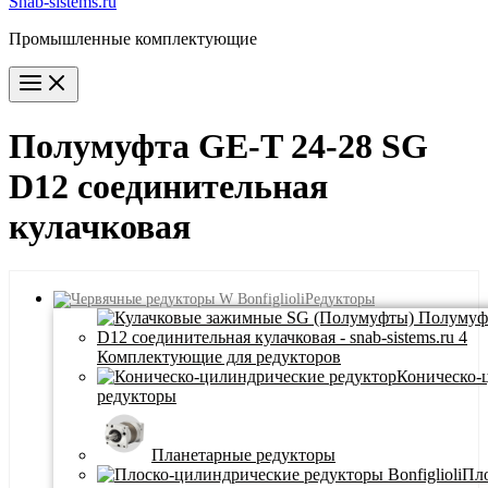
Snab-sistems.ru
Промышленные комплектующие
Main
Menu
Полумуфта GE-T 24-28 SG
D12 соединительная
кулачковая
Редукторы
Комплектующие для редукторов
Коническо-
редукторы
Планетарные редукторы
Пло