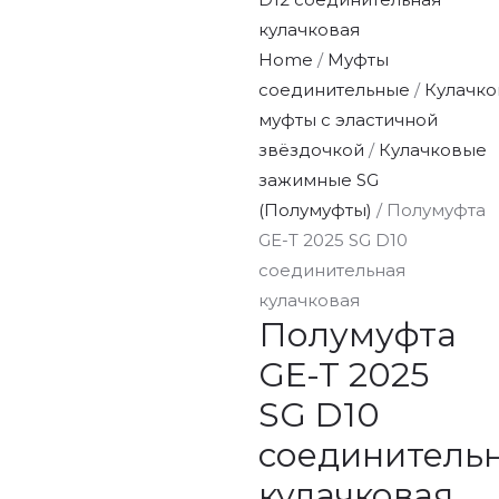
кулачковая
Home
/
Муфты
соединительные
/
Кулачк
муфты с эластичной
звёздочкой
/
Кулачковые
зажимные SG
(Полумуфты)
/ Полумуфта
GE-T 2025 SG D10
соединительная
кулачковая
Полумуфта
GE-T 2025
SG D10
соединитель
кулачковая