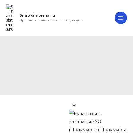
Перейти
Search...
MA
к
Snab-sistems.ru
ME
содержимому
Промышленные комплектующие
Полумуфта GE-T
2025 SG D10
соединительная
кулачковая