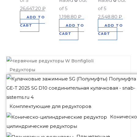
of 5
Rated
0
out
Rated
0
out
26,647.20
₽
of 5
of 5
1,198.80
₽
2,548.80
₽
ADD TO
CART
ADD TO
ADD TO
CART
CART
Редукторы
Комплектующие для редукторов
Коническо
цилиндрические редукторы
Планетарные