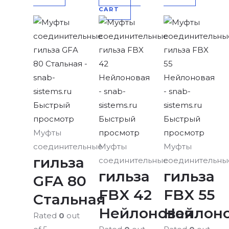
CART
Быстрый
просмотр
Быстрый
Быстрый
Муфты
просмотр
просмотр
соединительные
Муфты
Муфты
гильза
соединительные
соединительны
гильза
гильза
GFA 80
FBX 42
FBX 55
Стальная
Нейлоновая
Нейлон
Rated
0
out