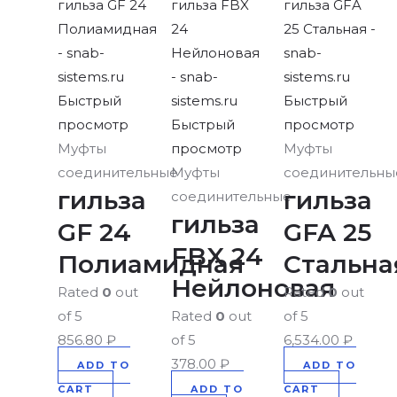
Быстрый
Быстрый
просмотр
Быстрый
просмотр
Муфты
просмотр
Муфты
соединительные
Муфты
соединительны
гильза
гильза
соединительные
гильза
GF 24
GFA 25
FBX 24
Полиамидная
Стальна
Нейлоновая
Rated
0
out
Rated
0
out
of 5
Rated
0
out
of 5
856.80
₽
of 5
6,534.00
₽
378.00
₽
ADD TO
ADD TO
CART
ADD TO
CART