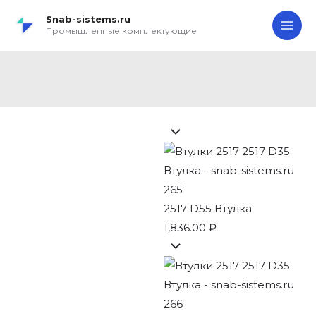
Перейти
Search...
2517
MA
Snab-sistems.ru
к
D35
Промышленные комплектующие
ME
содержимому
Втулка
quantity
2517 D35 Втулка
2517 D55 Втулка
1,836.00
₽